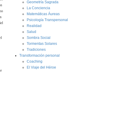
Geometría Sagrada
ón
La Conciencia
 no
Matemáticas Áureas
en
Psicología Transpersonal
iel
Realidad
Salud
el
Sombra Social
Tormentas Solares
Tradiciones
Transformación personal
Coaching
El Viaje del Héroe
te