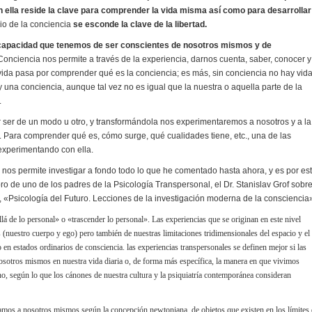
en ella reside la clave para comprender la vida misma así como para desarrollar
rio de la conciencia
se esconde la clave de la libertad.
 capacidad que tenemos de ser conscientes de nosotros mismos y de
onciencia nos permite a través de la experiencia, darnos cuenta, saber, conocer y
vida pasa por comprender qué es la conciencia; es más, sin conciencia no hay vida
 una conciencia, aunque tal vez no es igual que la nuestra o aquella parte de la
.
ser de un modo u otro, y transformándola nos experimentaremos a nosotros y a la
 Para comprender qué es, cómo surge, qué cualidades tiene, etc., una de las
experimentando con ella.
l nos permite investigar a fondo todo lo que he comentado hasta ahora, y es por es
ro de uno de los padres de la Psicología Transpersonal, el Dr. Stanislav Grof sobr
), «Psicología del Futuro. Lecciones de la investigación moderna de la consciencia»
llá de lo personal» o «trascender lo personal». Las experiencias que se originan en este nivel
 (nuestro cuerpo y ego) pero también de nuestras limitaciones tridimensionales del espacio y el
 en estados ordinarios de consciencia. las experiencias transpersonales se definen mejor si las
tros mismos en nuestra vida diaria o, de forma más específica, la manera en que vivimos
o, según lo que los cánones de nuestra cultura y la psiquiatría contemporánea consideran
amos a nosotros mismos según la concepción newtoniana, de objetos que existen en los límites