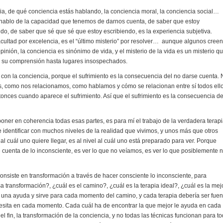
cia, de qué conciencia estás hablando, la conciencia moral, la conciencia social…
hablo de la capacidad que tenemos de darnos cuenta, de saber que estoy
do, de saber que sé que sé que estoy escribiendo, es la experiencia subjetiva.
cultad por excelencia, es el “último misterio” por resolver… aunque algunos creen
pinión, la conciencia es sinónimo de vida, y el misterio de la vida es un misterio q
 su comprensión hasta lugares insospechados.
a con la conciencia, porque el sufrimiento es la consecuencia del no darse cuenta.
 como nos relacionamos, como hablamos y cómo se relacionan entre sí todos ello
tonces cuando aparece el sufrimiento. Así que el sufrimiento es la consecuencia d
poner en coherencia todas esas partes, es para mí el trabajo de la verdadera terapi
dentificar con muchos niveles de la realidad que vivimos, y unos más que otros
 al cuál uno quiere llegar, es al nivel al cuál uno está preparado para ver. Porque
e cuenta de lo inconsciente, es ver lo que no veíamos, es ver lo que posiblemente 
a consiste en transformación a través de hacer consciente lo inconsciente, para
 transformación?, ¿cuál es el camino?, ¿cuál es la terapia ideal?, ¿cuál es la mej
 una ayuda y sirve para cada momento del camino, y cada terapia debería ser fuen
esita en cada momento. Cada cuál ha de encontrar la que mejor le ayuda en cada
 fin, la transformación de la conciencia, y no todas las técnicas funcionan para t