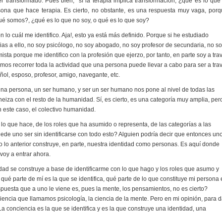
r transformado. Pues bien, sí la terapia implica transformación, ¿qué es lo que
sona que hace terapia. Es cierto, no obstante, es una respuesta muy vaga, porq
ué somos?, ¿qué es lo que no soy, o qué es lo que soy?
 lo cuál me identifico. Aja!, esto ya está más definido. Porque si he estudiado
as a ello, no soy psicólogo, no soy abogado, no soy profesor de secundaria, no s
sta porque me identifico con la profesión que ejerzo, por tanto, en parte soy a tra
os recorrer toda la actividad que una persona puede llevar a cabo para ser a tra
añol, esposo, profesor, amigo, navegante, etc.
 una persona, un ser humano, y ser un ser humano nos pone al nivel de todas las
iza con el resto de la humanidad. Sí, es cierto, es una categoría muy amplia, per
n este caso, el colectivo humanidad.
o que hace, de los roles que ha asumido o representa, de las categorías a las
ede uno ser sin identificarse con todo esto? Alguien podría decir que entonces un
do lo anterior construye, en parte, nuestra identidad como personas. Es aquí donde
 voy a entrar ahora.
tidad se construye a base de identificarme con lo que hago y los roles que asumo y
 qué parte de mí es la que se identifica, qué parte de lo que constituye mi persona 
espuesta que a uno le viene es, pues la mente, los pensamientos, no es cierto?
encia que llamamos psicología, la ciencia de la mente. Pero en mi opinión, para d
La conciencia es la que se identifica y es la que construye una identidad, una