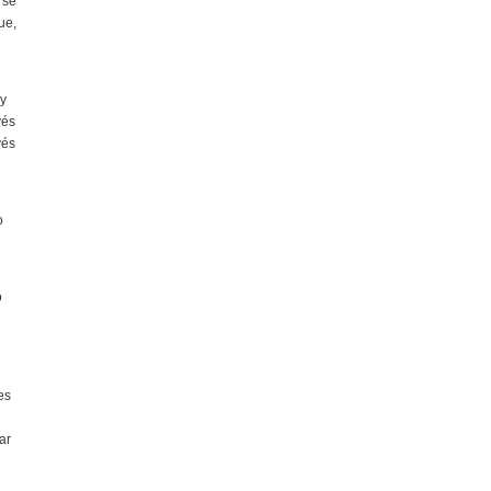
 se
ue,
oy
vés
vés
o
o
es
ar