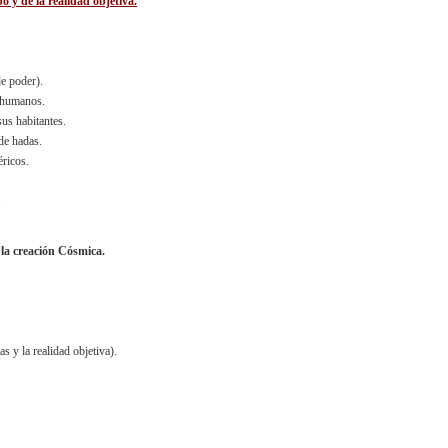
o y de la realidad objetiva.
e poder).
ahumanos.
us habitantes.
de hadas.
ricos.
.
la creación Cósmica.
s y la realidad objetiva).