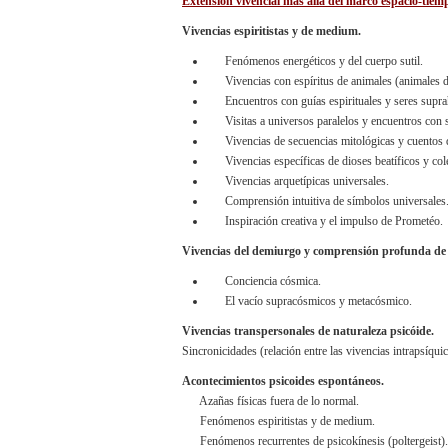
Extensión vivencial más allá del marco espacio-tiemp
Vivencias espiritistas y de medium.
Fenómenos energéticos y del cuerpo sutil.
Vivencias con espíritus de animales (animales d
Encuentros con guías espirituales y seres supr
Visitas a universos paralelos y encuentros con s
Vivencias de secuencias mitológicas y cuentos 
Vivencias específicas de dioses beatíficos y colé
Vivencias arquetípicas universales.
Comprensión intuitiva de símbolos universales
Inspiración creativa y el impulso de Prometéo.
Vivencias del demiurgo y comprensión profunda de 
Conciencia cósmica.
El vacío supracósmicos y metacósmico.
Vivencias transpersonales de naturaleza psicóide.
Sincronicidades (relación entre las vivencias intrapsíquica
Acontecimientos psicoides espontáneos.
Azañas físicas fuera de lo normal.
Fenómenos espiritistas y de medium.
Fenómenos recurrentes de psicokínesis (poltergeist).