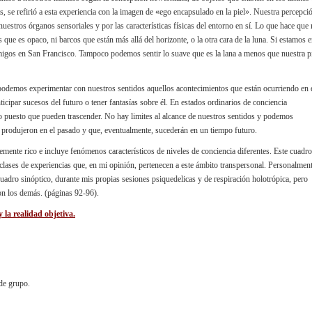
ts, se refirió a esta experiencia con la imagen de «ego encapsulado en la piel». Nuestra percepci
 nuestros órganos sensoriales y por las características físicas del entorno en sí. Lo que hace que
que es opaco, ni barcos que están más allá del horizonte, o la otra cara de la luna. Si estamos 
igos en San Francisco. Tampoco podemos sentir lo suave que es la lana a menos que nuestra p
o podemos experimentar con nuestros sentidos aquellos acontecimientos que están ocurriendo en 
ipar sucesos del futuro o tener fantasías sobre él. En estados ordinarios de conciencia
to puesto que pueden trascender. No hay limites al alcance de nuestros sentidos y podemos
e produjeron en el pasado y que, eventualmente, sucederán en un tiempo futuro.
lemente rico e incluye fenómenos característicos de niveles de conciencia diferentes. Este cuadro
as clases de experiencias que, en mi opinión, pertenecen a este ámbito transpersonal. Personalmen
 cuadro sinóptico, durante mis propias sesiones psiquedelicas y de respiración holotrópica, pero
on los demás. (páginas 92-96).
 la realidad objetiva.
de grupo.
.