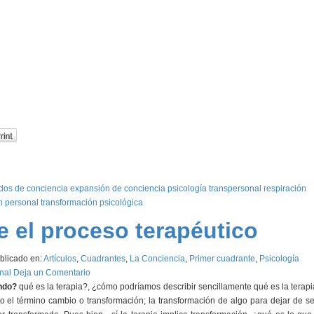
ados de conciencia
expansión de conciencia
psicología transpersonal
respiración
n personal
transformación psicológica
e el proceso terapéutico
blicado en:
Artículos
,
Cuadrantes
,
La Conciencia
,
Primer cuadrante
,
Psicología
nal
Deja un Comentario
ndo?
qué es la terapia?, ¿cómo podríamos describir sencillamente qué es la terapi
ito el término cambio o transformación; la transformación de algo para dejar de se