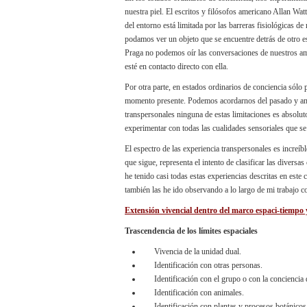
nuestra piel. El escritos y filósofos americano Allan Wat
del entorno está limitada por las barreras fisiológicas de
podamos ver un objeto que se encuentre detrás de otro es 
Praga no podemos oír las conversaciones de nuestros am
esté en contacto directo con ella.
Por otra parte, en estados ordinarios de conciencia sól
momento presente. Podemos acordarnos del pasado y antic
transpersonales ninguna de estas limitaciones es absolu
experimentar con todas las cualidades sensoriales que s
El espectro de las experiencia transpersonales es increíb
que sigue, representa el intento de clasificar las divers
he tenido casi todas estas experiencias descritas en este
también las he ido observando a lo largo de mi trabajo c
Extensión vivencial dentro del marco espaci-tiempo y
Trascendencia de los límites espaciales
Vivencia de la unidad dual.
Identificación con otras personas.
Identificación con el grupo o con la conciencia 
Identificación con animales.
Identificación con plantas y procesos botánicos