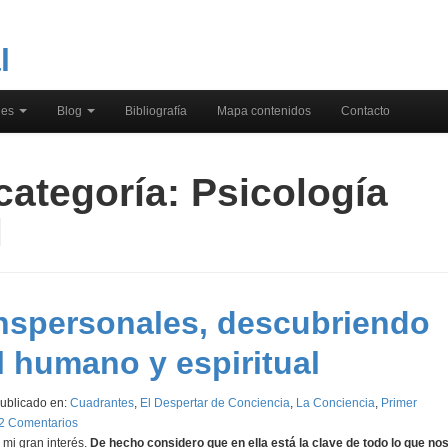
l
des
Blog
Bibliografía
Mapa contenidos
Contacto
 categoría:
Psicología
l
nspersonales, descubriendo
l humano y espiritual
ublicado en:
Cuadrantes
,
El Despertar de Conciencia
,
La Conciencia
,
Primer
2 Comentarios
mi gran interés.
De hecho considero que en ella está la clave de todo lo que no