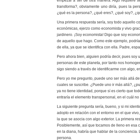
empezar a ser de otra manera. Algo requiere se
transforma?, obviamente uno diría, pues la per
¿qué es la persona?, ¿qué eres?, ¿qué soy?, ¿q
Una primera respuesta sería, soy todo aquello con
económicas, ejerzo como economista y vivo graci
jardinero. ¡Soy economista! Digo que soy economi
de aquello que hago. Como este ejemplo, podríam
de ella, ya que se identifica con ella. Padre, esp
Pero ahora bien, alguien podría decir, pues soy
personas de este planeta, por tanto nos homogene
sigo siendo a través de identificarme con algo, e
Pero yo me pregunto, puede uno ser más allá de l
cuales se suscribe. ¿Puede uno ir más allá?, ¿pu
ya no tiene identidad, porque sí es cierto que to
entraría el elemento transpersonal, en el cuál no
La siguiente pregunta sería, bueno, y si mi iden
adopto en relación con el entorno en el que vivo,
la que se asocia con algo exterior. La primera r
Posiblemente, así que tocamos de lleno en esa ci
en la diana, habría que hablar de la conciencia. 
persona.