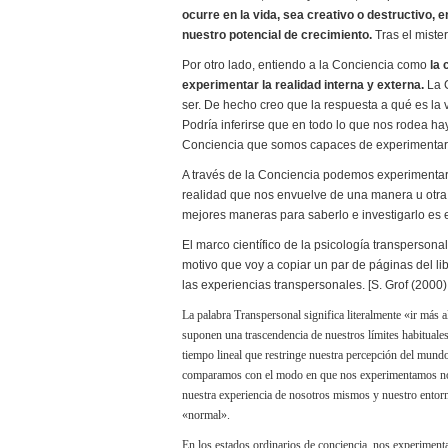
ocurre en la vida, sea creativo o destructivo, 
nuestro potencial de crecimiento.
Tras el miste
Por otro lado, entiendo a la Conciencia como
la
experimentar la realidad interna y externa.
La C
ser. De hecho creo que la respuesta a qué es la 
Podría inferirse que en todo lo que nos rodea hay
Conciencia que somos capaces de experimentar
A través de la Conciencia podemos experimentar 
realidad que nos envuelve de una manera u otra.
mejores maneras para saberlo e investigarlo es 
El marco científico de la psicología transpersona
motivo que voy a copiar un par de páginas del lib
las experiencias transpersonales. [S. Grof (2000
La palabra Transpersonal significa literalmente «ir más a
suponen una trascendencia de nuestros límites habituales
tiempo lineal que restringe nuestra percepción del mundo
comparamos con el modo en que nos experimentamos noso
nuestra experiencia de nosotros mismos y nuestro entorn
«normal».
En los estados ordinarios de conciencia, nos experiment