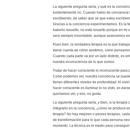
La siguiente pregunta sería, y qué es la concien
evidentemente no. Cuando hablo de conciencia 
escribiendo, de saber que sé que estoy escribien
Gracias a la conciencia experimentamos. Es la fa
haberlo resuelto, no está resuelto porque en mi o
será siempre insondable, aunque avancemos en
Pues bien, la verdadera terapia es la que trabaj
darse cuenta de cómo sentimos, cómo pensamos,
Cuando cada parte va por un lado distinto, es en
nuestra inconsciencia de lo que somos.
Tratar de hacer consciente lo inconsciente para 
Como podemos ver, nuestra conciencia se puede i
tienen diferentes niveles de profundidad. Al nivel
hacer consciente es iluminar lo no visto, es dars
queríamos ver, y eso, no gusta.
La siguiente pregunta sería, y bien, si la terapi
integrarlo en la conciencia, ¿cómo se produce esa
terapia? No hay mejores o peores terapias, cada
de transformación para lo que cada persona nec
momento. La técnica es el medio para conseguir el