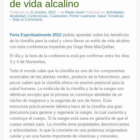
de vida alcalino
Publicada en
21 octubre, 2012
de
Pepón Jover
Publicado en:
Actividades
,
Alcalinidad
,
Conferencias
,
Cuadrantes
,
Primer cuadrante
,
Salud
,
Temáticas
Deja un Comentario
Feria Espiritualmente 2012
podrás aprender sobre los beneficios
de la clorofila para la salud y cómo llevar un estilo de vida alcalino
con esta conferencia impartida por Gogo Bela MacQuillan.
El día y la hora de la conferencia está por confirmar entre los días
3 y 4 de Noviembre.
Todo el mundo sabe que la clorofila es uno de los componentes
esenciales de las plantas verdes, producto de la fotosíntesis, pero
pocos saben que la clorofila ofrece un enorme potencial para la
salud humana. La molécula de la clorofila y la de la sangre son
idénticas excepto que la primera se construye alrededor de un
núcleo de magnesio y la segunda de uno de hierro. Esta
estructura prácticamente idéntica hace de la clorofila una gran
precursora para generar y regenerar la sangre, la cual sustenta y
construye el cuerpo. Si la sangre está sana es garantía de que el
cuerpo estará sano. La clorofila tiene propiedades desintoxicantes
y antioxidantes, lo que la convierte en una poderosa oxigenadora
celular y en una fuente importante de vitaminas y minerales.