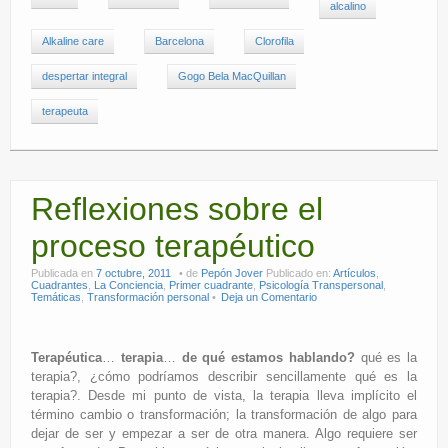
alcalino
Alkaline care
Barcelona
Clorofila
despertar integral
Gogo Bela MacQuillan
terapeuta
Reflexiones sobre el
proceso terapéutico
Publicada en
7 octubre, 2011
de
Pepón Jover
Publicado en:
Artículos
,
Cuadrantes
,
La Conciencia
,
Primer cuadrante
,
Psicología Transpersonal
,
Temáticas
,
Transformación personal
Deja un Comentario
Terapéutica
…
terapia
…
de qué estamos hablando?
qué es la
terapia?, ¿cómo podríamos describir sencillamente qué es la
terapia?. Desde mi punto de vista, la terapia lleva implícito el
término cambio o transformación; la transformación de algo para
dejar de ser y empezar a ser de otra manera. Algo requiere ser