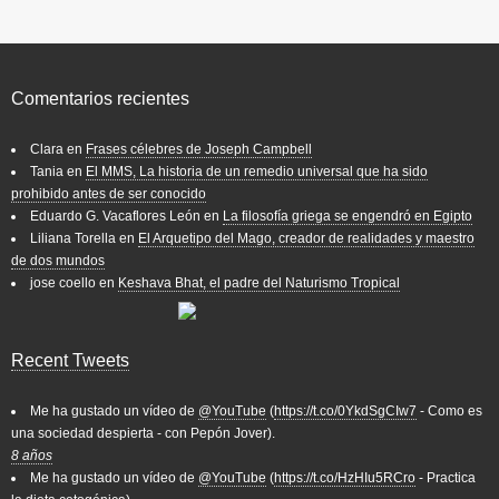
Comentarios recientes
Clara
en
Frases célebres de Joseph Campbell
Tania
en
El MMS, La historia de un remedio universal que ha sido
prohibido antes de ser conocido
Eduardo G. Vacaflores León
en
La filosofía griega se engendró en Egipto
Liliana Torella
en
El Arquetipo del Mago, creador de realidades y maestro
de dos mundos
jose coello
en
Keshava Bhat, el padre del Naturismo Tropical
Recent Tweets
Me ha gustado un vídeo de
@YouTube
(
https://t.co/0YkdSgCIw7
- Como es
una sociedad despierta - con Pepón Jover).
8 años
Me ha gustado un vídeo de
@YouTube
(
https://t.co/HzHIu5RCro
- Practica