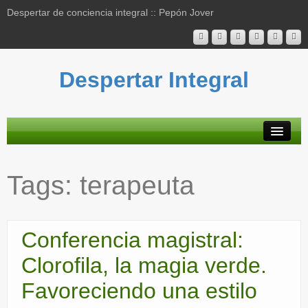
Despertar de conciencia integral :: Pepón Jover
Despertar Integral
Plataforma
Tags:
terapeuta
Actividades
Blog
Conferencia magistral:
Bibliografía
Clorofila, la magia verde.
Mapa contenidos
Favoreciendo una estilo
Contacto