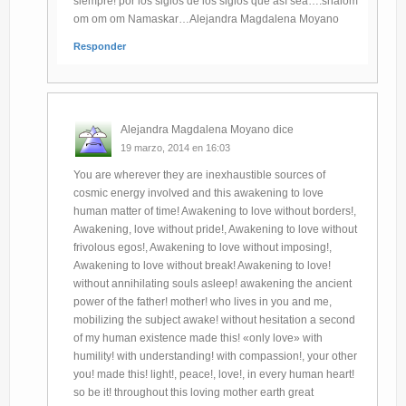
siempre! por los siglos de los siglos que así sea….shalom
om om om Namaskar…Alejandra Magdalena Moyano
Responder
Alejandra Magdalena Moyano
dice
19 marzo, 2014 en 16:03
You are wherever they are inexhaustible sources of
cosmic energy involved and this awakening to love
human matter of time! Awakening to love without borders!,
Awakening, love without pride!, Awakening to love without
frivolous egos!, Awakening to love without imposing!,
Awakening to love without break! Awakening to love!
without annihilating souls asleep! awakening the ancient
power of the father! mother! who lives in you and me,
mobilizing the subject awake! without hesitation a second
of my human existence made ​​this! «only love» with
humility! with understanding! with compassion!, your other
you! made ​​this! light!, peace!, love!, in every human heart!
so be it! throughout this loving mother earth great