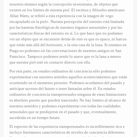
nosotros mismos según la concepción newtoniana, de objetos que
existen en los límites de nuestra piel. El escritos y filósofos americano
Allan Watts, se refirió a esta experiencia con la imagen de «ego
encapsulado en la piel». Nuestra percepción del entorno está limitada
por las barreras fisiológicas de nuestros órganos sensoriales y por las
características físicas del entorno en sí. Lo que hace que no podamos
ver un objeto que se encuentre detrás de otro es que es opaco, ni barcos
que están más allá del horizonte, o la otra cara de la luna. Si estamos en
Praga no podemos oír las conversaciones de nuestros amigos en San
Francisco. Tampoco podemos sentir lo suave que es la lana a menos
que nuestra piel esté en contacto directo con ella.
Por otra parte, en estados ordinarios de conciencia sólo podemos
experimentar con nuestros sentidos aquellos acontecimientos que están
ocurriendo en el momento presente. Podemos acordarnos del pasado y
anticipar sucesos del futuro o tener fantasías sobre él. En estados
ordinarios de conciencia transpersonales ninguna de estas limitaciones
es absoluto puesto que pueden trascender. No hay limites al alcance de
nuestros sentidos y podemos experimentar con todas las cualidades
sensoriales que se produjeron en el pasado y que, eventualmente,
sucederán en un tiempo futuro.
El espectro de las experiencia transpersonales es increíblemente rico e
incluye fenómenos característicos de niveles de conciencia diferentes.