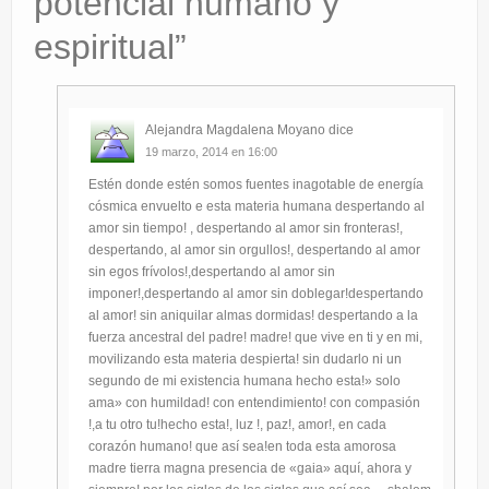
potencial humano y
espiritual
”
Alejandra Magdalena Moyano
dice
19 marzo, 2014 en 16:00
Estén donde estén somos fuentes inagotable de energía
cósmica envuelto e esta materia humana despertando al
amor sin tiempo! , despertando al amor sin fronteras!,
despertando, al amor sin orgullos!, despertando al amor
sin egos frívolos!,despertando al amor sin
imponer!,despertando al amor sin doblegar!despertando
al amor! sin aniquilar almas dormidas! despertando a la
fuerza ancestral del padre! madre! que vive en ti y en mi,
movilizando esta materia despierta! sin dudarlo ni un
segundo de mi existencia humana hecho esta!» solo
ama» con humildad! con entendimiento! con compasión
!,a tu otro tu!hecho esta!, luz !, paz!, amor!, en cada
corazón humano! que así sea!en toda esta amorosa
madre tierra magna presencia de «gaia» aquí, ahora y