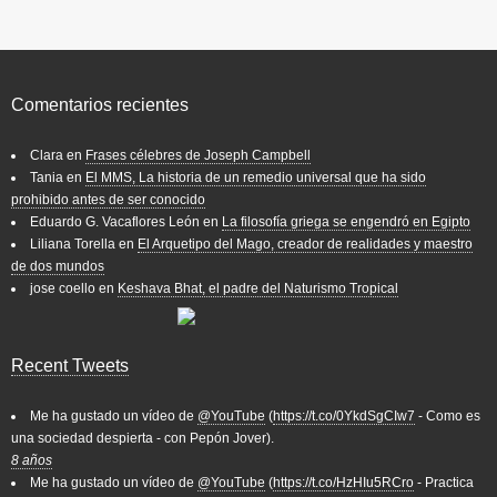
Comentarios recientes
Clara
en
Frases célebres de Joseph Campbell
Tania
en
El MMS, La historia de un remedio universal que ha sido
prohibido antes de ser conocido
Eduardo G. Vacaflores León
en
La filosofía griega se engendró en Egipto
Liliana Torella
en
El Arquetipo del Mago, creador de realidades y maestro
de dos mundos
jose coello
en
Keshava Bhat, el padre del Naturismo Tropical
Recent Tweets
Me ha gustado un vídeo de
@YouTube
(
https://t.co/0YkdSgCIw7
- Como es
una sociedad despierta - con Pepón Jover).
8 años
Me ha gustado un vídeo de
@YouTube
(
https://t.co/HzHIu5RCro
- Practica