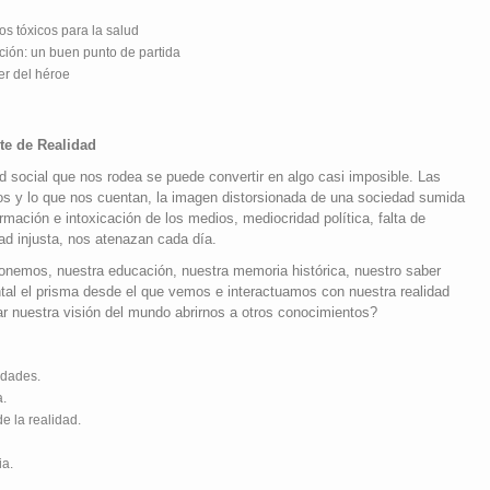
os tóxicos para la salud
ción: un buen punto de partida
er del héroe
rte de Realidad
ad social que nos rodea se puede convertir en algo casi imposible. Las
os y lo que nos cuentan, la imagen distorsionada de una sociedad sumida
ormación e intoxicación de los medios, mediocridad política, falta de
ad injusta, nos atenazan cada día.
ponemos, nuestra educación, nuestra memoria histórica, nuestro saber
tal el prisma desde el que vemos e interactuamos con nuestra realidad
r nuestra visión del mundo abrirnos a otros conocimientos?
idades.
a.
e la realidad.
ia.