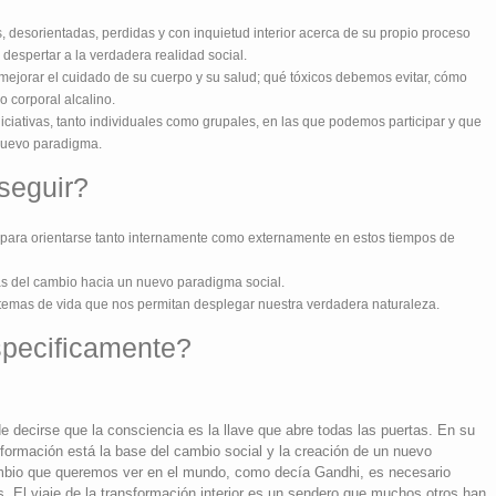
desorientadas, perdidas y con inquietud interior acerca de su propio proceso
 despertar a la verdadera realidad social.
mejorar el cuidado de su cuerpo y su salud; qué tóxicos debemos evitar, cómo
 corporal alcalino.
ciativas, tanto individuales como grupales, en las que podemos participar y que
nuevo paradigma.
seguir?
a para orientarse tanto internamente como externamente en estos tiempos de
as del cambio hacia un nuevo paradigma social.
stemas de vida que nos permitan desplegar nuestra verdadera naturaleza.
pecificamente?
e decirse que la consciencia es la llave que abre todas las puertas. En su
sformación está la base del cambio social y la creación de un nuevo
ambio que queremos ver en el mundo, como decía Gandhi, es necesario
 El viaje de la transformación interior es un sendero que muchos otros han