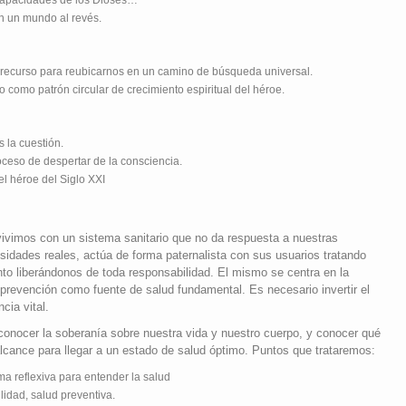
en un mundo al revés.
o recurso para reubicarnos en un camino de búsqueda universal.
no como patrón circular de crecimiento espiritual del héroe.
s la cuestión.
eso de despertar de la consciencia.
el héroe del Siglo XXI
ivimos con un sistema sanitario que no da respuesta a nuestras
sidades reales, actúa de forma paternalista con sus usuarios tratando
to liberándonos de toda responsabilidad. El mismo se centra en la
 prevención como fuente de salud fundamental. Es necesario invertir el
cia vital.
conocer la soberanía sobre nuestra vida y nuestro cuerpo, y conocer qué
lcance para llegar a un estado de salud óptimo. Puntos que trataremos:
 reflexiva para entender la salud
idad, salud preventiva.