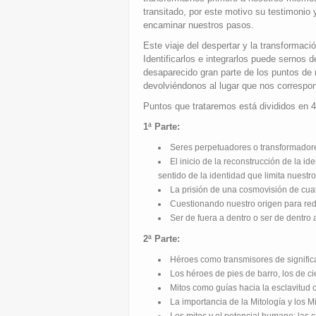
transitado, por este motivo su testimonio
encaminar nuestros pasos.
Este viaje del despertar y la transformaci
Identificarlos e integrarlos puede sernos
desaparecido gran parte de los puntos de 
devolviéndonos al lugar que nos correspo
Puntos que trataremos está divididos en 4
1ª Parte:
Seres perpetuadores o transformador
El inicio de la reconstrucción de la 
sentido de la identidad que limita nuestro
La prisión de una cosmovisión de cuat
Cuestionando nuestro origen para red
Ser de fuera a dentro o ser de dentro a
2ª Parte:
Héroes como transmisores de signifi
Los héroes de pies de barro, los de ci
Mitos como guías hacia la esclavitud o
La importancia de la Mitología y los 
Los mitos y el potencial humano: las