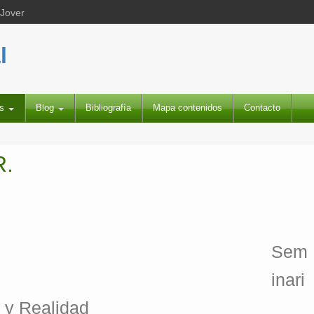
 Jover
l
es
Blog
Bibliografía
Mapa contenidos
Contacto
R.
Sem
inari
 y Realidad