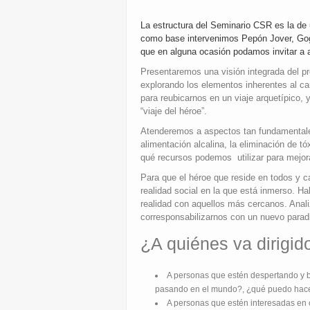
La estructura del Seminario CSR es la de 
como base intervenimos Pepón Jover, Gogo
que en alguna ocasión podamos invitar a
Presentaremos una visión integrada del pr
explorando los elementos inherentes al ca
para reubicarnos en un viaje arquetípico, 
“viaje del héroe”.
Atenderemos a aspectos tan fundamentales
alimentación alcalina, la eliminación de t
qué recursos podemos utilizar para mejorar
Para que el héroe que reside en todos y c
realidad social en la que está inmerso. H
realidad con aquellos más cercanos. Anali
corresponsabilizarnos con un nuevo para
¿A quiénes va dirigid
A personas que estén despertando y 
pasando en el mundo?, ¿qué puedo hac
A personas que estén interesadas en c