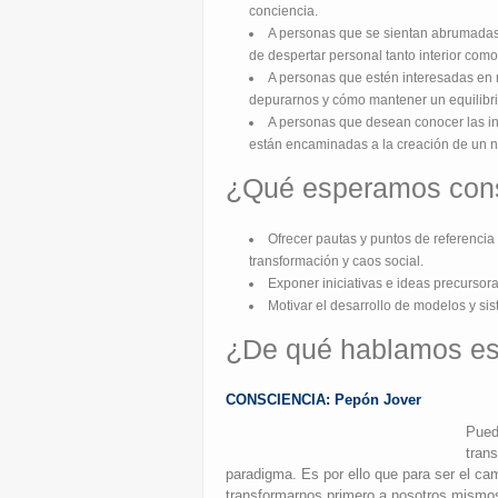
conciencia.
A personas que se sientan abrumadas, 
de despertar personal tanto interior como
A personas que estén interesadas en 
depurarnos y cómo mantener un equilibrio
A personas que desean conocer las ini
están encaminadas a la creación de un 
¿Qué esperamos con
Ofrecer pautas y puntos de referenci
transformación y caos social.
Exponer iniciativas e ideas precursor
Motivar el desarrollo de modelos y si
¿De qué hablamos es
CONSCIENCIA: Pepón Jover
Pued
tran
paradigma. Es por ello que para ser el c
transformarnos primero a nosotros mismos.