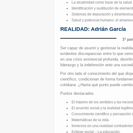
La alcalinidad como base de la salud
Identificación y sustitución de element
Sistemas de depuración y desintoxica
Salud y potencial humano: el amanec
REALIDAD: Adrián García
1ª pa
Ser capaz de asumir y gestionar la realid
evidentes discrepancias entre lo que vem
en una crisis existencial profunda, desinf
liderazgo y la indefensión ante una socied
Por otro lado el conocimiento del que dis
científico, condicionan de forma fundamen
cotidiana. ¿Hasta qué punto puede cambia
Puntos destacados:
El imperio de los sentidos y las neces
El acuerdo social y la realidad legítim
Conocimiento científico y percepción d
Matemáticas de la vida.
Inmersos en una realidad contradictor
Eclipse social – La educación.