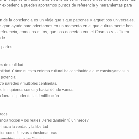
 y experiencia pueden aportarnos puntos de referencia y herramientas para
ón de la conciencia es un viaje que sigue patrones y arquetipos universales.
 de gran ayuda para orientarnos en un momento en el que culturalmente han
referencia, como los mitos, que nos conectan con el Cosmos y la Tierra
nde.
 partes:
es de realidad
identidad. Cómo nuestro entorno cultural ha contribuido a que construyamos un
 potencial.
ro paredes y múltiples centinelas.
efinir quiénes somos y haciai dónde vamos.
 fuera: el poder de la identificación.
cados
encia ficción y los reales; ¿eres también tú un héroe?
 hacia la verdad y la libertad
Mitos como fuerzas cohesionadoras
 capacidades de los Dioses…