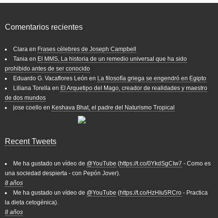
Comentarios recientes
Clara
en
Frases célebres de Joseph Campbell
Tania
en
El MMS, La historia de un remedio universal que ha sido
prohibido antes de ser conocido
Eduardo G. Vacaflores León
en
La filosofía griega se engendró en Egipto
Liliana Torella
en
El Arquetipo del Mago, creador de realidades y maestro
de dos mundos
jose coello
en
Keshava Bhat, el padre del Naturismo Tropical
Recent Tweets
Me ha gustado un vídeo de
@YouTube
(
https://t.co/0YkdSgCIw7
- Como es
una sociedad despierta - con Pepón Jover).
8 años
Me ha gustado un vídeo de
@YouTube
(
https://t.co/HzHIu5RCro
- Practica
la dieta cetogénica).
8 años