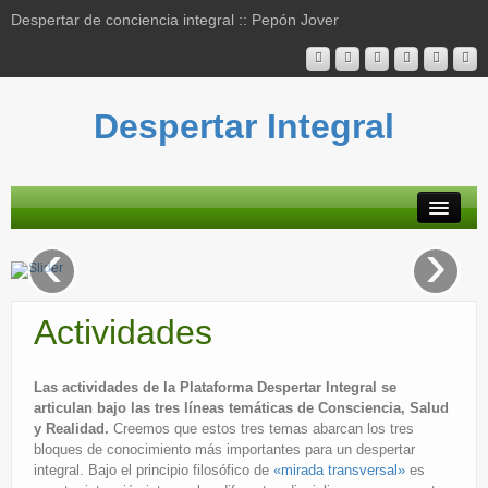
Despertar de conciencia integral :: Pepón Jover
Despertar Integral
‹
›
Plataforma
Actividades
Actividades
Blog
Bibliografía
Las actividades de la Plataforma Despertar Integral se
articulan bajo las tres líneas temáticas de Consciencia, Salud
Mapa contenidos
y Realidad.
Creemos que estos tres temas abarcan los tres
bloques de conocimiento más importantes para un despertar
Contacto
integral. Bajo el principio filosófico de
«mirada transversal»
es