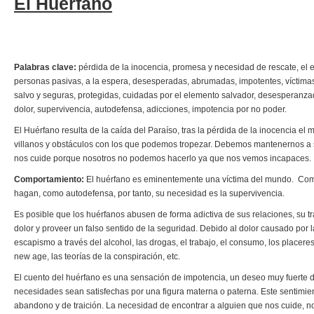
El Huérfano
Palabras clave:
pérdida de la inocencia, promesa y necesidad de rescate, el el
personas pasivas, a la espera, desesperadas, abrumadas, impotentes, víctima
salvo y seguras, protegidas, cuidadas por el elemento salvador, desesperanzad
dolor, supervivencia, autodefensa, adicciones, impotencia por no poder.
El Huérfano resulta de la caída del Paraíso, tras la pérdida de la inocencia e
villanos y obstáculos con los que podemos tropezar. Debemos mantenernos a sa
nos cuide porque nosotros no podemos hacerlo ya que nos vemos incapaces.
Comportamiento:
El huérfano es eminentemente una víctima del mundo. Comp
hagan, como autodefensa, por tanto, su necesidad es la supervivencia.
Es posible que los huérfanos abusen de forma adictiva de sus relaciones, su tr
dolor y proveer un falso sentido de la seguridad. Debido al dolor causado por l
escapismo a través del alcohol, las drogas, el trabajo, el consumo, los placeres va
new age, las teorías de la conspiración, etc.
El cuento del huérfano es una sensación de impotencia, un deseo muy fuerte de
necesidades sean satisfechas por una figura materna o paterna. Este sentimie
abandono y de traición. La necesidad de encontrar a alguien que nos cuide, no