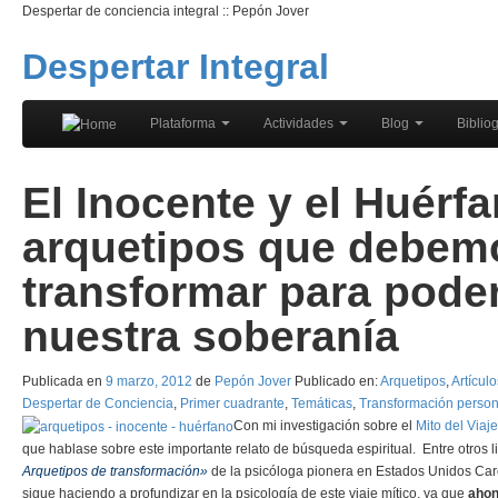
Despertar de conciencia integral :: Pepón Jover
Despertar Integral
Plataforma
Actividades
Blog
Bibliog
El Inocente y el Huérf
arquetipos que debem
transformar para pode
nuestra soberanía
Publicada en
9 marzo, 2012
de
Pepón Jover
Publicado en:
Arquetipos
,
Artículo
Despertar de Conciencia
,
Primer cuadrante
,
Temáticas
,
Transformación person
Con mi investigación sobre el
Mito del Viaj
que hablase sobre este importante relato de búsqueda espiritual. Entre otros 
Arquetipos de transformación»
de la psicóloga pionera en Estados Unidos Caro
sigue haciendo a profundizar en la psicología de este viaje mítico, ya que
ahond