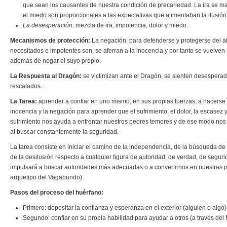
que sean los causantes de nuestra condición de precariedad. La ira se mani
el miedo son proporcionales a las expectativas que alimentaban la ilusión
La desesperación:
mezcla de ira, impotencia, dolor y miedo.
Mecanismos de protección:
La negación: para defenderse y protegerse del a
necesitados e impotentes son, se aferran a la inocencia y por tanto se vuelven n
además de negar el suyo propio.
La Respuesta al Dragón:
se victimizan ante el Dragón, se sienten desesperad
rescatados.
La Tarea:
aprender a confiar en uno mismo, en sus propias fuerzas, a hacers
inocencia y la negación para aprender que el sufrimiento, el dolor, la escasez y
sufrimiento nos ayuda a enfrentar nuestros peores temores y de ese modo nos l
al buscar constantemente la seguridad.
La tarea consiste en iniciar el camino de la independencia, de la búsqueda de 
de la desilusión respecto a cualquier figura de autoridad, de verdad, de segur
impulsará a buscar autoridades más adecuadas o a convertirnos en nuestras pr
arquetipo del Vagabundo).
Pasos del proceso del huérfano:
Primero: depositar la confianza y esperanza en el exterior (alguien o algo
Segundo: confiar en su propia habilidad para ayudar a otros (a través del M