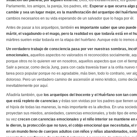
Parlamento, los amigos, la pareja, los padres, etc.
Esperar a que ocurra algo
cambie y sea un lugar mejor, es la manifestación del arquetipo del huérfano
cambios necesarios en su vida esperando de un salvador que lo haga por él.
Antes de pasar a los arquetipos, también
es importante saber que uno puede c
mártir, el vagabundo o el mago, pero la realidad es que todavía está en el h
mártires suelen estar todavía en la etapa del huérfano. Aunque esto lo iremo
Un verdadero trabajo de consciencia pasa por ver nuestras sombras, incoh
emocionales,
aquellos aspectos no valorados ni reconocidos socialmente, aq
porque otros no lo quieren ver en nosotros, aquellos aspectos que con el tie
Salir a pescar, como decía Jung, para con cada travesía traer a la orilla nuevo
tarea poco popular porque no es agradable, más bien, todo lo contrario, ver a
doloroso. Pero un verdadero camino de ascensión al reino kristico, como decí
inevitablemente por aquí.
Añadiría también, que
los arquetipos del Inocente y el Huérfano son tan co
que está repleto de carencias
y éstas son vividas por los padres que tienen u
el hijo/a de todas las maneras, la más importante es la afectiva. En una socie
proyectan sus miedos, ansiedades, carencias emocionales, y todo tipo de emoc
su vez
crecen con carencias emocionales y el niño interior se mantiene en
le dieron, la protección que no tuvo, el cobijo emocional que necesitaba, el
en un mundo lleno de cuerpos adultos con niños y niñas abandonados, sol