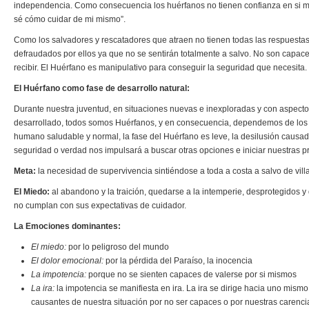
independencia. Como consecuencia los huérfanos no tienen confianza en si 
sé cómo cuidar de mi mismo”.
Como los salvadores y rescatadores que atraen no tienen todas las respuestas 
defraudados por ellos ya que no se sentirán totalmente a salvo. No son capace
recibir. El Huérfano es manipulativo para conseguir la seguridad que necesita.
El Huérfano como fase de desarrollo natural:
Durante nuestra juventud, en situaciones nuevas e inexploradas y con aspec
desarrollado, todos somos Huérfanos, y en consecuencia, dependemos de los
humano saludable y normal, la fase del Huérfano es leve, la desilusión causada
seguridad o verdad nos impulsará a buscar otras opciones e iniciar nuestras pr
Meta:
la necesidad de
supervivencia
sintiéndose a toda a costa a salvo de vill
El Miedo:
al abandono y la traición, quedarse a la intemperie, desprotegidos y
no cumplan con sus expectativas de cuidador.
La Emociones dominantes:
El miedo:
por lo peligroso del mundo
El dolor emocional:
por la pérdida del Paraíso, la inocencia
La impotencia:
porque no se sienten capaces de valerse por si mismos
La ira:
la impotencia se manifiesta en ira. La ira se dirige hacia uno mismo (
causantes de nuestra situación por no ser capaces o por nuestras carencia