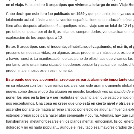
en el viaje.
Habla sobre
6 arquetipos que vivimos a lo largo de este Viaje He
Cabe decir que este libro fue
publicado en 1989
y que por tanto, tiene ya sus 
totalmente actual. Lástima que la versión española tiene una traducción pési
libro años después añadiendo 6 arquetipos más al viaje con un total de 12 (4 p
preferible empezar por el de 6, asimilarlos, comprenderlos, verlos actuar en nu
exploración de los arquetipos a 12.
Estos 6 arquetipos son: el inocente, el huérfano, el vagabundo, el mártir, el
presente en nuestras vidas; en algunas áreas predominan más que otros, per
a través nuestro. La manifestación de cada uno de ellos hace que vivamos la
por tanto, ante una misma situación, podemos percibirla y actuar de modos dif
predomina en nosotros en ese momento.
Este punto que voy a comentar creo que es particularmente importante
cua
en su relación con los movimientos sociales, con este gran movimiento global
nuevo, como decía el otro día alguien en nuestro facebook
«en un mundo de se
poner los pies en la tierra y ser realistas
en cuanto a en qué estado emocional
nos encontramos.
Una cosa es creer que uno está en cierto nivel y otra es e
ascender por arte de magia al reino crístico por efecto de alguna influencia exte
estemos preparados para hacer algo semejante y ocurra. Además, hay que curr
transformarse, metamorfosearse en los planos mental, emocional, físico, energét
doloroso y no es nada popular… aunque el resultado sea mayores grados de p