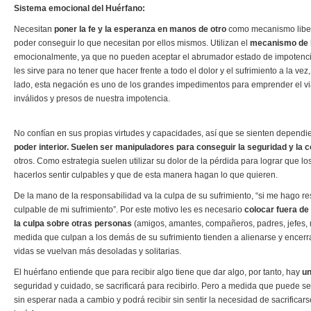
Sistema emocional del Huérfano:
Necesitan
poner la fe y la esperanza en manos de otro
como mecanismo liber
poder conseguir lo que necesitan por ellos mismos. Utilizan el
mecanismo de 
emocionalmente, ya que no pueden aceptar el abrumador estado de impotenci
les sirve para no tener que hacer frente a todo el dolor y el sufrimiento a la vez
lado, esta negación es uno de los grandes impedimentos para emprender el vi
inválidos y presos de nuestra impotencia.
No confían en sus propias virtudes y capacidades, así que se sienten depend
poder interior.
Suelen ser manipuladores para conseguir la seguridad y la c
otros. Como estrategia suelen utilizar su dolor de la pérdida para lograr que lo
hacerlos sentir culpables y que de esta manera hagan lo que quieren.
De la mano de la responsabilidad va la culpa de su sufrimiento, “si me hago r
culpable de mi sufrimiento”. Por este motivo les es necesario
colocar fuera de
la culpa sobre otras personas
(amigos, amantes, compañeros, padres, jefes, ma
medida que culpan a los demás de su sufrimiento tienden a alienarse y encer
vidas se vuelvan más desoladas y solitarias.
El huérfano entiende que para recibir algo tiene que dar algo, por tanto, hay
un
seguridad y cuidado, se sacrificará para recibirlo. Pero a medida que puede s
sin esperar nada a cambio y podrá recibir sin sentir la necesidad de sacrificar