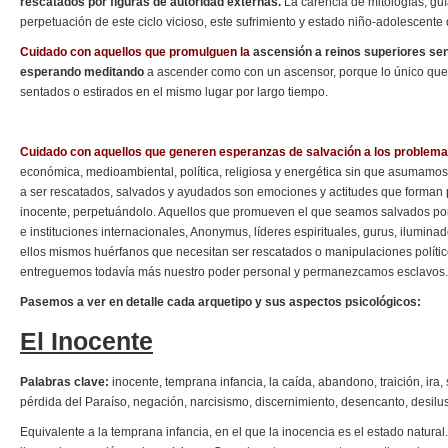
rescatados por figuras de autoridad externas.
La carencia de mitologías, guía
perpetuación de este ciclo vicioso, este sufrimiento y estado niño-adolescente
Cuidado con aquellos que promulguen la
ascensión a reinos superiores sen
esperando meditando
a ascender como con un ascensor, porque lo único que 
sentados o estirados en el mismo lugar por largo tiempo.
Cuidado con aquellos que generen esperanzas de salvación a los problem
económica, medioambiental, política, religiosa y energética sin que asumamos
a ser rescatados, salvados y ayudados son emociones y actitudes que forman p
inocente, perpetuándolo. Aquellos que promueven el que seamos salvados por M
e instituciones internacionales, Anonymus, líderes espirituales, gurus, ilumina
ellos mismos huérfanos que necesitan ser rescatados o manipulaciones políti
entreguemos todavía más nuestro poder personal y permanezcamos esclavos.
Pasemos a ver en detalle cada arquetipo y sus aspectos psicológicos:
El Inocente
Palabras clave:
inocente, temprana infancia, la caída, abandono, traición, ira,
pérdida del Paraíso, negación, narcisismo, discernimiento, desencanto, desilu
Equivalente a la temprana infancia, en el que la inocencia es el estado natur