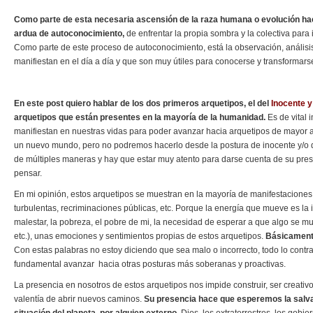
Como parte de esta necesaria ascensión de la raza humana o evolución hac
ardua de autoconocimiento,
de enfrentar la propia sombra y la colectiva para
Como parte de este proceso de autoconocimiento, está la observación, análisi
manifiestan en el día a día y que son muy útiles para conocerse y transformars
En este post quiero hablar de los dos primeros arquetipos, el del
Inocente y
arquetipos que están presentes en la mayoría de la humanidad.
Es de vital 
manifiestan en nuestras vidas para poder avanzar hacia arquetipos de mayor 
un nuevo mundo, pero no podremos hacerlo desde la postura de inocente y/o d
de múltiples maneras y hay que estar muy atento para darse cuenta de su prese
pensar.
En mi opinión, estos arquetipos se muestran en la mayoría de manifestaciones 
turbulentas, recriminaciones públicas, etc. Porque la energía que mueve es la in
malestar, la pobreza, el pobre de mi, la necesidad de esperar a que algo se mu
etc.), unas emociones y sentimientos propias de estos arquetipos.
Básicamente
Con estas palabras no estoy diciendo que sea malo o incorrecto, todo lo contr
fundamental avanzar hacia otras posturas más soberanas y proactivas.
La presencia en nosotros de estos arquetipos nos impide construir, ser creativos
valentía de abrir nuevos caminos.
Su presencia hace que esperemos la salvaci
situación del planeta, por alguien externo
, Dios, los extraterrestres, los gobier