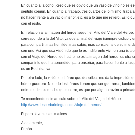
En cuanto al alcohol, creo que es obvio que un vaso de vino no es es
sentido común. En cuanto al trabajo, tres cuartos de lo mismo, traba
no hacer frente a un vacío interior, etc. es a lo que me refiero. Es lo
con el resto.
En relación a la imagen del héroe, según el Mito del Viaje del Héroe,
corresponde a la del Mito, ya que al final del viaje (siempre cíclico y
para compartir, más humilde, más sabio, más consciente de su inter
son uno. Así que esa visión de que le es indiferente vivir en una isl
con el Viaje del Héroe, de hecho no es la imagen del héroe, es otra 
compartir lo que ha aprendido, para enseñar, para hacer frente a las 
es un Bodhisattva.
Por otro lado, la visión del héroe que describes me da la impresión 
héroe-guerrero. No todo los héroes tienen que ser guerreros, tambié
entre muchos otros. Lo que ocurre, es que por alguna razón a prima
Te recomiendo este artículo sobre el Mito del Viaje del Héroe:
http://www.despertarintegral.com/viaje-del-heroe/
Espero sirvan estos matices.
Atentamente,
Pepón