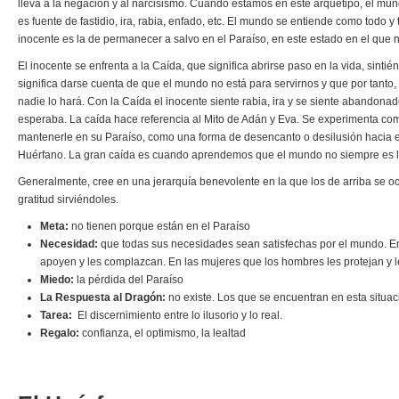
lleva a la negación y al narcisismo. Cuando estamos en este arquetipo, el mun
es fuente de fastidio, ira, rabia, enfado, etc. El mundo se entiende como todo
inocente es la de permanecer a salvo en el Paraíso, en este estado en el que n
El inocente se enfrenta a la Caída, que significa abrirse paso en la vida, sin
significa darse cuenta de que el mundo no está para servirnos y que por tant
nadie lo hará. Con la Caída el inocente siente rabia, ira y se siente abandon
esperaba. La caída hace referencia al Mito de Adán y Eva. Se experimenta com
mantenerle en su Paraíso, como una forma de desencanto o desilusión hacia e
Huérfano. La gran caída es cuando aprendemos que el mundo no siempre es l
Generalmente, cree en una jerarquía benevolente en la que los de arriba se o
gratitud sirviéndoles.
Meta:
no tienen porque están en el Paraíso
Necesidad:
que todas sus necesidades sean satisfechas por el mundo. En
apoyen y les complazcan. En las mujeres que los hombres les protejan y l
Miedo:
la pérdida del Paraíso
La Respuesta al Dragón:
no existe. Los que se encuentran en esta situaci
Tarea:
El discernimiento entre lo ilusorio y lo real.
Regalo:
confianza, el optimismo, la lealtad