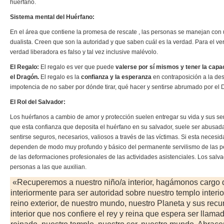
huérfano.
Sistema mental del Huérfano:
En el área que contiene la promesa de rescate , las personas se manejan con u
dualista. Creen que son la autoridad y que saben cuál es la verdad. Para el v
verdad liberadora es falso y tal vez inclusive malévolo.
El Regalo:
El regalo es ver que puede
valerse por sí mismos y tener la capa
el Dragón.
El regalo es la
confianza y la esperanza
en contraposición a la de
impotencia de no saber por dónde tirar, qué hacer y sentirse abrumado por el 
El Rol del Salvador:
Los huérfanos a cambio de amor y protección suelen entregar su vida y sus serv
que esta confianza que deposita el huérfano en su salvador, suele ser abusad
sentirse seguros, necesarios, valiosos a través de las víctimas. Si esta necesi
dependen de modo muy profundo y básico del permanente servilismo de las p
de las deformaciones profesionales de las actividades asistenciales. Los salv
personas a las que auxilian.
«Recuperemos a nuestro niño/a interior, hagámonos cargo d
interiormente para ser autoridad sobre nuestro templo interi
reino exterior, de nuestro mundo, nuestro Planeta y sus re
interior que nos confiere el rey y reina que espera ser llama