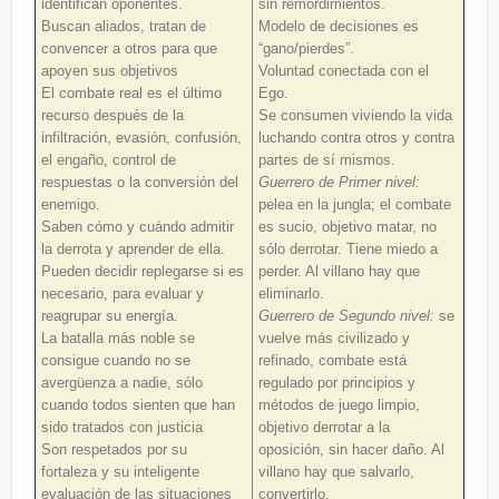
identifican oponentes.
sin remordimientos.
Buscan aliados, tratan de
Modelo de decisiones es
convencer a otros para que
“gano/pierdes”.
apoyen sus objetivos
Voluntad conectada con el
El combate real es el último
Ego.
recurso después de la
Se consumen viviendo la vida
infiltración, evasión, confusión,
luchando contra otros y contra
el engaño, control de
partes de sí mismos.
respuestas o la conversión del
Guerrero de Primer nivel:
enemigo.
pelea en la jungla; el combate
Saben cómo y cuándo admitir
es sucio, objetivo matar, no
la derrota y aprender de ella.
sólo derrotar. Tiene miedo a
Pueden decidir replegarse si es
perder. Al villano hay que
necesario, para evaluar y
eliminarlo.
reagrupar su energía.
Guerrero de Segundo nivel:
se
La batalla más noble se
vuelve más civilizado y
consigue cuando no se
refinado, combate está
avergüenza a nadie, sólo
regulado por principios y
cuando todos sienten que han
métodos de juego limpio,
sido tratados con justicia
objetivo derrotar a la
Son respetados por su
oposición, sin hacer daño. Al
fortaleza y su inteligente
villano hay que salvarlo,
evaluación de las situaciones
convertirlo.