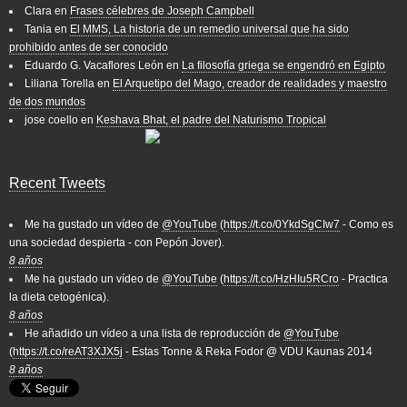
Clara
en
Frases célebres de Joseph Campbell
Tania
en
El MMS, La historia de un remedio universal que ha sido
prohibido antes de ser conocido
Eduardo G. Vacaflores León
en
La filosofía griega se engendró en Egipto
Liliana Torella
en
El Arquetipo del Mago, creador de realidades y maestro
de dos mundos
jose coello
en
Keshava Bhat, el padre del Naturismo Tropical
Recent Tweets
Me ha gustado un vídeo de
@YouTube
(
https://t.co/0YkdSgCIw7
- Como es
una sociedad despierta - con Pepón Jover).
8 años
Me ha gustado un vídeo de
@YouTube
(
https://t.co/HzHIu5RCro
- Practica
la dieta cetogénica).
8 años
He añadido un vídeo a una lista de reproducción de
@YouTube
(
https://t.co/reAT3XJX5j
- Estas Tonne & Reka Fodor @ VDU Kaunas 2014
8 años