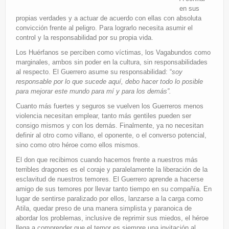
en sus
propias verdades y a actuar de acuerdo con ellas con absoluta
convicción frente al peligro. Para lograrlo necesita asumir el
control y la responsabilidad por su propia vida.
Los Huérfanos se perciben como víctimas, los Vagabundos como
marginales, ambos sin poder en la cultura, sin responsabilidades
al respecto. El Guerrero asume su responsabilidad: “
soy
responsable por lo que sucede aquí, debo hacer todo lo posible
para mejorar este mundo para mí y para los demás”.
Cuanto más fuertes y seguros se vuelven los Guerreros menos
violencia necesitan emplear, tanto más gentiles pueden ser
consigo mismos y con los demás. Finalmente, ya no necesitan
definir al otro como villano, el oponente, o el converso potencial,
sino como otro héroe como ellos mismos.
El don que recibimos cuando hacemos frente a nuestros más
terribles dragones es el coraje y paralelamente la liberación de la
esclavitud de nuestros temores. El Guerrero aprende a hacerse
amigo de sus temores por llevar tanto tiempo en su compañía. En
lugar de sentirse paralizado por ellos, lanzarse a la carga como
Atila, quedar preso de una manera simplista y paranoica de
abordar los problemas, inclusive de reprimir sus miedos, el héroe
llega a comprender que el temor es siempre una invitación al