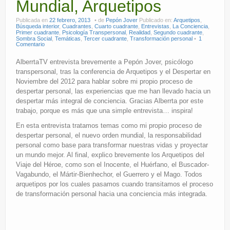
Mundial, Arquetipos
Publicada en
22 febrero, 2013
de
Pepón Jover
Publicado en:
Arquetipos
,
Búsqueda interior
,
Cuadrantes
,
Cuarto cuadrante
,
Entrevistas
,
La Conciencia
,
Primer cuadrante
,
Psicología Transpersonal
,
Realidad
,
Segundo cuadrante
,
Sombra Social
,
Temáticas
,
Tercer cuadrante
,
Transformación personal
1
Comentario
AlberrtaTV entrevista brevemente a Pepón Jover, psicólogo
transpersonal, tras la conferencia de Arquetipos y el Despertar en
Noviembre del 2012 para hablar sobre mi propio proceso de
despertar personal, las experiencias que me han llevado hacia un
despertar más integral de conciencia. Gracias Alberrta por este
trabajo, porque es más que una simple entrevista… inspira!
En esta entrevista tratamos temas como mi propio proceso de
despertar personal, el nuevo orden mundial, la responsabilidad
personal como base para transformar nuestras vidas y proyectar
un mundo mejor. Al final, explico brevemente los Arquetipos del
Viaje del Héroe, como son el Inocente, el Huérfano, el Buscador-
Vagabundo, el Mártir-Bienhechor, el Guerrero y el Mago. Todos
arquetipos por los cuales pasamos cuando transitamos el proceso
de transformación personal hacia una conciencia más integrada.