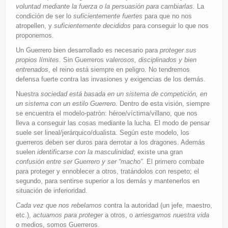
voluntad mediante la fuerza o la persuasión para cambiarlas.
La
condición de ser lo
suficientemente fuertes
para que no nos
atropellen, y
suficientemente decididos
para conseguir lo que nos
proponemos.
Un Guerrero bien desarrollado es necesario para
proteger sus
propios límites
. Sin Guerreros
valerosos, disciplinados y bien
entrenados
, el reino está siempre en peligro. No tendremos
defensa fuerte contra las invasiones y exigencias de los demás.
Nuestra
sociedad está basada en un sistema de competición, en
un sistema con un estilo Guerrero.
Dentro de esta visión, siempre
se encuentra el modelo-patrón: héroe/víctima/villano, que nos
lleva a conseguir las cosas mediante la lucha. El modo de pensar
suele ser lineal/jerárquico/dualista. Según este modelo, los
guerreros deben ser duros para derrotar a los dragones. Además
suelen
identificarse con la masculinidad
; existe una gran
confusión entre ser Guerrero y ser “macho”.
El primero combate
para proteger y ennoblecer a otros, tratándolos con respeto; el
segundo, para sentirse superior a los demás y mantenerlos en
situación de inferioridad.
Cada vez que nos rebelamos
contra la autoridad (un jefe, maestro,
etc.),
actuamos para proteger
a otros, o
arriesgamos nuestra vida
o medios, somos Guerreros.