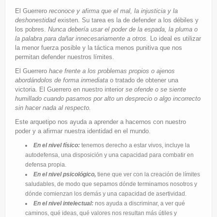
El Guerrero
reconoce y afirma que el mal, la injusticia y la
deshonestidad
existen. Su tarea es la de defender a los débiles y
los pobres.
Nunca debería usar el poder de la espada, la pluma o
la palabra para dañar innecesariamente a otros.
Lo ideal es utilizar
la menor fuerza posible y la táctica menos punitiva que nos
permitan defender nuestros límites.
El Guerrero
hace frente a los problemas propios o ajenos
abordándolos de forma inmediata
o tratado de obtener una
victoria. El Guerrero en nuestro interior
se ofende o se siente
humillado cuando pasamos por alto un desprecio o algo incorrecto
sin hacer nada al respecto.
Este arquetipo nos ayuda a aprender a hacernos con nuestro
poder y a afirmar nuestra identidad en el mundo.
En el nivel físico:
tenemos derecho a estar vivos, incluye la
autodefensa, una disposición y una capacidad para combatir en
defensa propia.
En el nivel psicológico,
tiene que ver con la creación de límites
saludables, de modo que sepamos dónde terminamos nosotros y
dónde comienzan los demás y una capacidad de asertividad.
En el nivel intelectual:
nos ayuda a discriminar, a ver qué
caminos, qué ideas, qué valores nos resultan más útiles y