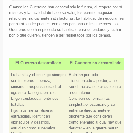
Cuando los Guerreros han desarrollado la fuerza, el respeto por sí
mismos y la facilidad de hacerse valer, les permite negociar
relaciones mutuamente satisfactorias. La habilidad de negociar les
permitirá tender puentes con otras personas e instituciones. Los
Guerreros que han probado su habilidad para defenderse y luchar
por lo que quieren, tienden a ser respetados por los demás.
El Guerrero desarrollado
El Guerrero no desarrollado
La batalla y el enemigo siempre
Batallan por todo
son interiores – pereza,
Tienen miedo a perder, a no
cinismo, irresponsabilidad, el
ser el mejora no ser suficiente,
egoísmo, la negación, etc.
a ser inferior.
Eligen cuidadosamente sus
Conciben de forma más
batallas
simplista el escenario y se
Fijan sus metas, diseñan
enfrenta directamente el
estrategias, identifican
oponente que consideran
obstáculos y desafíos,
como enemigo al cual hay que
estudian como superarlos,
derrotar – en la guerra matar