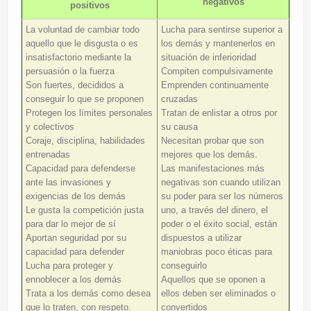
negativos
positivos
La voluntad de cambiar todo
Lucha para sentirse superior a
aquello que le disgusta o es
los demás y mantenerlos en
insatisfactorio mediante la
situación de inferioridad
persuasión o la fuerza
Compiten compulsivamente
Son fuertes, decididos a
Emprenden continuamente
conseguir lo que se proponen
cruzadas
Protegen los límites personales
Tratan de enlistar a otros por
y colectivos
su causa
Coraje, disciplina, habilidades
Necesitan probar que son
entrenadas
mejores que los demás.
Capacidad para defenderse
Las manifestaciones más
ante las invasiones y
negativas son cuando utilizan
exigencias de los demás
su poder para ser los números
Le gusta la competición justa
uno, a través del dinero, el
para dar lo mejor de sí
poder o el éxito social, están
Aportan seguridad por su
dispuestos a utilizar
capacidad para defender
maniobras poco éticas para
Lucha para proteger y
conseguirlo
ennoblecer a los demás
Aquellos que se oponen a
Trata a los demás como desea
ellos deben ser eliminados o
que lo traten, con respeto.
convertidos