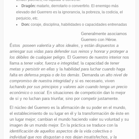
Dragón:
matarlo, derrotarlo o convertirlo. El enemigo más
elevado del Guerrero es la ignorancia, la pobreza, la codicia, el
perjuicio, etc.
Don:
coraje, disciplina, habilidades o capacidades entrenadas
Generalmente asociamos
Guerrero con Héroe.
Éstos
poseen valentía y altos ideales
, y están
dispuestos a
arriesgar sus vidas para defender sus reinos y honrar y proteger a
los débiles
de cualquier peligro. El Guerrero de nuestro interior nos
llama a
tener valor, fuerza e integridad
; la capacidad de
tener
metas y persistir en ellas
y la
habilidad para luchar cuando haga
falta
en
defensa propia o de los demás
. Demanda un
alto nivel de
compromiso de nuestra integridad
y si es necesario, viven
luchando por sus principios y valores aún cuando tenga un precio
económico o social
. En situaciones de competición dan lo mejor
de sí y no luchan para triunfar, sino por competir justamente.
El núcleo del Guerrero es la afirmación de su poder en el mundo,
el establecimiento de su lugar en él y la transformación de éste en
un lugar mejor; cambian el mundo haciendo valer su voluntad y su
imagen de un mundo mejor. En la práctica se traduce con la
identificación de aquellos aspectos de la vida colectiva o
individual que nos disgustan o nos dejan insatisfechos, y la