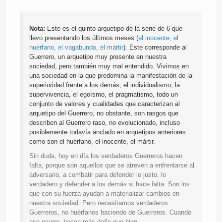
Nota:
Este es el quinto arquetipo de la serie de 6 que
llevo presentando los últimos meses (
el inocente, el
huérfano,
el vagabundo
,
el mártir
). Este corresponde al
Guerrero, un arquetipo muy presente en nuestra
sociedad, pero también muy mal entendido. Vivimos en
una sociedad en la que predomina la manifestación de la
superioridad frente a los demás, el individualismo, la
supervivencia, el egoísmo, el pragmatismo, todo un
conjunto de valores y cualidades que caracterizan al
arquetipo del Guerrero, no obstante, son rasgos que
describen al Guerrero raso, no evolucionado, incluso
posiblemente todavía anclado en arquetipos anteriores
como son el huérfano, el inocente, el mártir.
Sin duda, hoy en día los verdaderos Guerreros hacen
falta, porque son aquellos que se atreven a enfrentarse al
adversario, a combatir para defender lo justo, lo
verdadero y defender a los demás si hace falta. Son los
que con su fuerza ayudan a materializar cambios en
nuestra sociedad. Pero necesitamos verdaderos
Guerreros, no huérfanos haciendo de Guerreros. Cuando
eso ocurre, hacen más daño que bien.