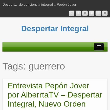
Despertar de conciencia integral :: Pepón Jover
Despertar Integral
Plataforma
Tags:
guerrero
Actividades
Blog
Entrevista Pepón Jover
Bibliografía
por AlberrtaTV – Despertar
Mapa contenidos
Integral, Nuevo Orden
Contacto