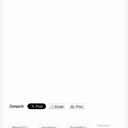
Etiquetas:
AlberrtaTV
arquetipos
Exopolítica