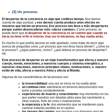
(3)
Un proceso.
El despertar de la conciencia es algo que conlleva tiempo.
Nos damos
cuenta de algo puntual, y
ese darnos cuenta produce unos efectos en
nosotros que inician un proceso. Ese proceso nos lleva a más despertares
porque suelen desencadenar más «darse cuentas».
Como proceso, se
puede decir que
el despertar de la conciencia es un camino que cuando se
inicia no tiene ni fin ni retorno. Una vez lo iniciamos, no hay vuelta atrás.
Es mucho lo que podría decirse en este apartado, como tratar de decir algo
acerca de preguntas como ¿un proceso que nos lleva hacia dónde?, ¿cómo es
el proceso?, ¿sigue patrones, ciclos?, ¿qué detona un proceso de despertar?,
etc.
Este proceso de despertar es un viaje transformativo que afecta a nuestro
cuerpo, mente, emociones, a nuestros cuerpos y sistema energético, a
nuestras relaciones, nuestros principios vitales, motivaciones, a nuestro
estilo de vida, afecta a nuestra Alma y afecta al Mundo.
Algunas de las características de tal proceso son:
la irreversibilidad:
una vez se inicia no ha vuelta atrás.
un continuo reto:
adentrarse en terrenos desconocidos nos
pone a prueba constantemente.
experiencias de muerte y renacimiento:
hay momentos en los
que partes nuestras son dejadas atrás para dar nacimiento a
otras nuevas, fruto de crisis o realizaciones.
la esperanza y la fe:
dos elementos que se mantienen para
caminar estando perdido en el camino.
los riesgos del camino:
son muchos y no dispongo aquí de