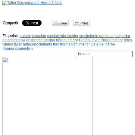
Etiquetas:
autoexploración
crecimiento interior
crecimiento personal
despertar
de conciencia
despertar integral
héroe interior
Pepón Jover
Poder interior
retos
vitales
taller autoconocimiento
transformación interior
viaje del héroe
Página siguiente »