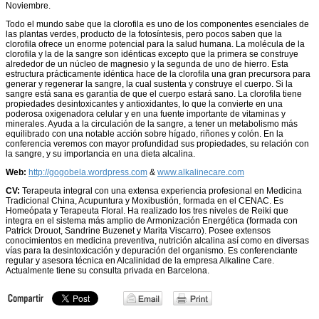
Noviembre.
Todo el mundo sabe que la clorofila es uno de los componentes esenciales de
las plantas verdes, producto de la fotosíntesis, pero pocos saben que la
clorofila ofrece un enorme potencial para la salud humana. La molécula de la
clorofila y la de la sangre son idénticas excepto que la primera se construye
alrededor de un núcleo de magnesio y la segunda de uno de hierro. Esta
estructura prácticamente idéntica hace de la clorofila una gran precursora para
generar y regenerar la sangre, la cual sustenta y construye el cuerpo. Si la
sangre está sana es garantía de que el cuerpo estará sano. La clorofila tiene
propiedades desintoxicantes y antioxidantes, lo que la convierte en una
poderosa oxigenadora celular y en una fuente importante de vitaminas y
minerales. Ayuda a la circulación de la sangre, a tener un metabolismo más
equilibrado con una notable acción sobre hígado, riñones y colón. En la
conferencia veremos con mayor profundidad sus propiedades, su relación con
la sangre, y su importancia en una dieta alcalina.
Web:
http://gogobela.wordpress.com
&
www.alkalinecare.com
CV:
Terapeuta integral con una extensa experiencia profesional en Medicina
Tradicional China, Acupuntura y Moxibustión, formada en el CENAC. Es
Homeópata y Terapeuta Floral. Ha realizado los tres niveles de Reiki que
integra en el sistema más amplio de Armonización Energética (formada con
Patrick Drouot, Sandrine Buzenet y Marita Viscarro). Posee extensos
conocimientos en medicina preventiva, nutrición alcalina así como en diversas
vías para la desintoxicación y depuración del organismo. Es conferenciante
regular y asesora técnica en Alcalinidad de la empresa Alkaline Care.
Actualmente tiene su consulta privada en Barcelona.