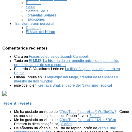
Realidad
Salud
Sombra Social
Tormentas Solares
Tradiciones
Transformación personal
Coaching
El Viaje del Héroe
Comentarios recientes
Clara
en
Frases célebres de Joseph Campbell
Tania
en
El MMS, La historia de un remedio universal que ha sido
prohibido antes de ser conocido
Eduardo G. Vacaflores León
en
La filosofía griega se engendró en
Egipto
Liliana Torella
en
El Arquetipo del Mago, creador de realidades y
maestro de dos mundos
jose coello
en
Keshava Bhat, el padre del Naturismo Tropical
Recent Tweets
Me ha gustado un vídeo de
@YouTube
(
https://t.co/0YkdSgCIw7
- Como
es una sociedad despierta - con Pepón Jover).
8 años
Me ha gustado un vídeo de
@YouTube
(
https://t.co/HzHIu5RCro
-
Practica la dieta cetogénica).
8 años
He añadido un vídeo a una lista de reproducción de
@YouTube