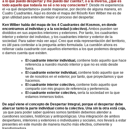
a lo que puedo despertar y me puedo dar cuenta?, o a la inversa, ¿qué es
todo aquello que todavía no sé o no soy consciente?
. Desde mi experiencia
el «a qué despertamos» puede mapearse, por decirlo de alguna manera, en
Cuatro Cuadrantes. Aquí es donde el mapa del filósofo Ken Wilber me es de
gran utilidad para entender mejor el proceso del despertar.
Ken Wilber habla del mapa de los 4 Cuadrantes del Kosmos, en donde
encontramos al individuo y a la sociedad (colectivo).
Ambos pueden ser
divididos en sus aspectos interiores y exteriores. Por tanto, los cuadrantes
interior y exterior del individuo, y los cuadrantes interior y exterior de la
sociedad. Para saber más ver aquí. Creo que esta representación del territorio,
es útil para contestar a la pregunta antes formulada. La cuestión ahora es
rellenar cada cuadrante con aquellos elementos a los que podemos despertar
o darnos cuenta que existen.
El cuadrante interior individual,
contiene todo aquello que hace
referencia a nuestro mundo interior y que no es visto desde
fuera.
El cuadrante exterior individual,
contiene todo aquello que se
ve de nosotros en el exterior, por tanto, que proyectamos y que
hacemos.
El cuadrante interior colectivo,
contiene todo aquello que
comparto con mis grupos de referencia y pertenencia.
El cuadrante exterior colectivo,
sería la sociedad en la que
estamos inmersos todos.
De aquí viene el concepto de Despertar Integral, porque el despertar debe
abarcar tanto la parte individual como la colectiva. Una sin la otra está coja,
ya que para poder saber quiénes somos también debemos atender a
cuestiones sociales, históricas y antropológicas. Una integración de ambos
despertares, interiores y exteriores o individuales y sociales, nos llevará a estar
presentes en este mundo de manera mucho más efectiva, coherente y
transformadora.