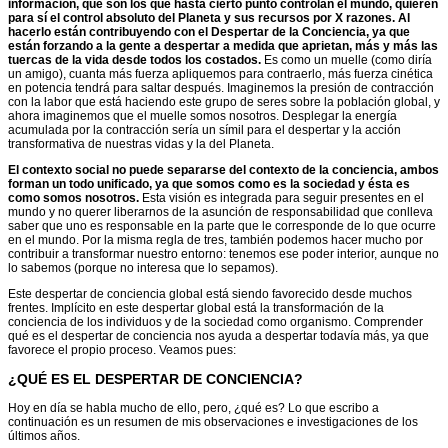
información, que son los que hasta cierto punto controlan el mundo, quieren
para sí el control absoluto del Planeta y sus recursos por X razones. Al
hacerlo están contribuyendo con el Despertar de la Conciencia, ya que
están forzando a la gente a despertar a medida que aprietan, más y más las
tuercas de la vida desde todos los costados.
Es como un muelle (como diría
un amigo), cuanta más fuerza apliquemos para contraerlo, más fuerza cinética
en potencia tendrá para saltar después. Imaginemos la presión de contracción
con la labor que está haciendo este grupo de seres sobre la población global, y
ahora imaginemos que el muelle somos nosotros. Desplegar la energía
acumulada por la contracción sería un símil para el despertar y la acción
transformativa de nuestras vidas y la del Planeta.
El contexto social no puede separarse del contexto de la conciencia, ambos
forman un todo unificado, ya que somos como es la sociedad y ésta es
como somos nosotros.
Esta visión es integrada para seguir presentes en el
mundo y no querer liberarnos de la asunción de responsabilidad que conlleva
saber que uno es responsable en la parte que le corresponde de lo que ocurre
en el mundo. Por la misma regla de tres, también podemos hacer mucho por
contribuir a transformar nuestro entorno: tenemos ese poder interior, aunque no
lo sabemos (porque no interesa que lo sepamos).
Este despertar de conciencia global está siendo favorecido desde muchos
frentes. Implícito en este despertar global está la transformación de la
conciencia de los individuos y de la sociedad como organismo. Comprender
qué es el despertar de conciencia nos ayuda a despertar todavía más, ya que
favorece el propio proceso. Veamos pues:
¿QUÉ ES EL DESPERTAR DE CONCIENCIA?
Hoy en día se habla mucho de ello, pero, ¿qué es? Lo que escribo a
continuación es un resumen de mis observaciones e investigaciones de los
últimos años.