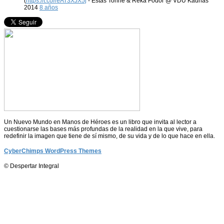
(
https://t.co/reAT3XJX5j
- Estas Tonne & Reka Fodor @ VDU Kaunas
2014
8 años
Un Nuevo Mundo en Manos de Héroes es un libro que invita al lector a
cuestionarse las bases más profundas de la realidad en la que vive, para
redefinir la imagen que tiene de sí mismo, de su vida y de lo que hace en ella.
CyberChimps WordPress Themes
© Despertar Integral