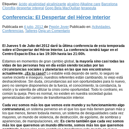
Etiquetas:
ácido
alcalinidad
alcalinizante
alcalino
Alkaline care
Barcelona
Clorofila
despertar integral
Gogo Bela MacQuillan
terapeuta
Conferencia: El Despertar del Héroe Interior
Publicada en
4 julio, 2012
de
Pepón Jover
Publicado en:
Actividades
,
Conferencias
,
Talleres
Deja un Comentario
El Jueves 5 de Julio del 2012 daré la última conferencia de esta temporada
sobre el Despertar del Héroe Interior. La conferencia tendrá lugar en el
Centro Espacio Elsa a las 19:30h hasta las 21:00h.
Estamos en momentos de gran cambio global,
la mayoría sino casi todas las
vidas de las personas hoy en día están siendo tocadas por las
circunstancias sociales y planetarias en las que nos encontramos
actualmente.
¿Es tu caso?
Lo estable está dejando de serlo, lo seguro se
vuelve incierto e inseguro, nuestros referentes están cambiando, lo viejo está
deshaciéndose. Sin duda, circunstancias así son oportunidades para lo nuevo,
pero no siempre disponemos de la fuerza, el conocimiento, la constancia, la
visión y la valentía de utilizar la crisis como oportunidad. Todo lo contrario, es
común la queja. Pero es normal, no existen en nuestra sociedad guías
generalizadas del camino de transformación interior.
Cada vez somos más los que vemos este mundo y su funcionamiento algo
contranatural,
un sistema perverso en el que los que más tienen ganan más y
los que menos, tienen todavía menos, un sistema de desigualdades cada vez
mayores, un mundo de violencia, de destrucción, de egoísmo, de sombras y
apariencias, de manipulaciones, etc.
Es cierto también que cada vez somos
más los que queremos un mundo diferente, somos más los que queremos