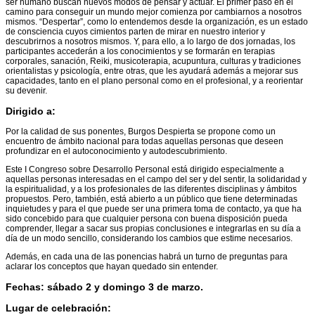
ser humano buscan nuevos modos de pensar y actuar. El primer paso en el
camino para conseguir un mundo mejor comienza por cambiarnos a nosotros
mismos. “Despertar”, como lo entendemos desde la organización, es un estado
de consciencia cuyos cimientos parten de mirar en nuestro interior y
descubrirnos a nosotros mismos. Y, para ello, a lo largo de dos jornadas, los
participantes accederán a los conocimientos y se formarán en terapias
corporales, sanación, Reiki, musicoterapia, acupuntura, culturas y tradiciones
orientalistas y psicología, entre otras, que les ayudará además a mejorar sus
capacidades, tanto en el plano personal como en el profesional, y a reorientar
su devenir.
Dirigido a:
Por la calidad de sus ponentes, Burgos Despierta se propone como un
encuentro de ámbito nacional para todas aquellas personas que deseen
profundizar en el autoconocimiento y autodescubrimiento.
Este I Congreso sobre Desarrollo Personal está dirigido especialmente a
aquellas personas interesadas en el campo del ser y del sentir, la solidaridad y
la espiritualidad, y a los profesionales de las diferentes disciplinas y ámbitos
propuestos. Pero, también, está abierto a un público que tiene determinadas
inquietudes y para el que puede ser una primera toma de contacto, ya que ha
sido concebido para que cualquier persona con buena disposición pueda
comprender, llegar a sacar sus propias conclusiones e integrarlas en su día a
día de un modo sencillo, considerando los cambios que estime necesarios.
Además, en cada una de las ponencias habrá un turno de preguntas para
aclarar los conceptos que hayan quedado sin entender.
Fechas: sábado 2 y domingo 3 de marzo.
Lugar de celebración: