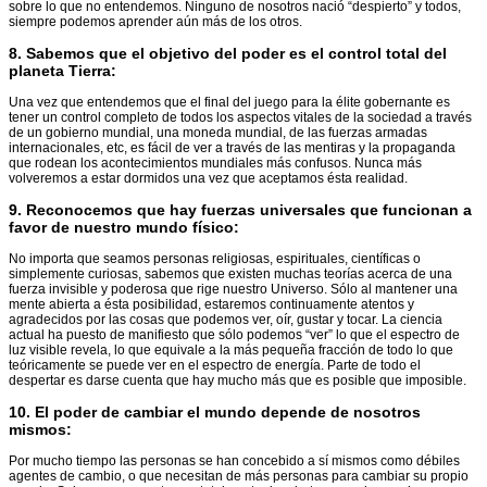
sobre lo que no entendemos. Ninguno de nosotros nació “despierto” y todos,
siempre podemos aprender aún más de los otros.
8.
Sabemos que el objetivo del poder es el control total del
planeta Tierra
:
Una vez que entendemos que el final del juego para la élite gobernante es
tener un control completo de todos los aspectos vitales de la sociedad a través
de un gobierno mundial, una moneda mundial, de las fuerzas armadas
internacionales, etc, es fácil de ver a través de las mentiras y la propaganda
que rodean los acontecimientos mundiales más confusos. Nunca más
volveremos a estar dormidos una vez que aceptamos ésta realidad.
9.
Reconocemos que hay fuerzas universales que funcionan a
favor de nuestro mundo físico
:
No importa que seamos personas religiosas, espirituales, científicas o
simplemente curiosas, sabemos que existen muchas teorías acerca de una
fuerza invisible y poderosa que rige nuestro Universo. Sólo al mantener una
mente abierta a ésta posibilidad, estaremos continuamente atentos y
agradecidos por las cosas que podemos ver, oír, gustar y tocar. La ciencia
actual ha puesto de manifiesto que sólo podemos “ver” lo que el espectro de
luz visible revela, lo que equivale a la más pequeña fracción de todo lo que
teóricamente se puede ver en el espectro de energía. Parte de todo el
despertar es darse cuenta que hay mucho más que es posible que imposible.
10.
El poder de cambiar el mundo depende de nosotros
mismos
:
Por mucho tiempo las personas se han concebido a sí mismos como débiles
agentes de cambio, o que necesitan de más personas para cambiar su propio