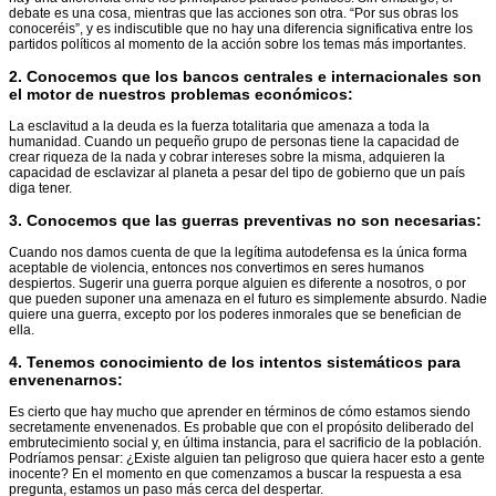
debate es una cosa, mientras que las acciones son otra. “Por sus obras los
conoceréis”, y es indiscutible que no hay una diferencia significativa entre los
partidos políticos al momento de la acción sobre los temas más importantes.
2.
Conocemos que los bancos centrales e internacionales son
el motor de nuestros problemas económicos
:
La esclavitud a la deuda es la fuerza totalitaria que amenaza a toda la
humanidad. Cuando un pequeño grupo de personas tiene la capacidad de
crear riqueza de la nada y cobrar intereses sobre la misma, adquieren la
capacidad de esclavizar al planeta a pesar del tipo de gobierno que un país
diga tener.
3.
Conocemos que las guerras preventivas no son necesarias
:
Cuando nos damos cuenta de que la legítima autodefensa es la única forma
aceptable de violencia, entonces nos convertimos en seres humanos
despiertos. Sugerir una guerra porque alguien es diferente a nosotros, o por
que pueden suponer una amenaza en el futuro es simplemente absurdo. Nadie
quiere una guerra, excepto por los poderes inmorales que se benefician de
ella.
4.
Tenemos conocimiento de los intentos sistemáticos para
envenenarnos
:
Es cierto que hay mucho que aprender en términos de cómo estamos siendo
secretamente envenenados. Es probable que con el propósito deliberado del
embrutecimiento social y, en última instancia, para el sacrificio de la población.
Podríamos pensar: ¿Existe alguien tan peligroso que quiera hacer esto a gente
inocente? En el momento en que comenzamos a buscar la respuesta a esa
pregunta, estamos un paso más cerca del despertar.