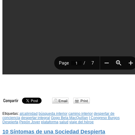
Etiquetas:
alcalinidad
búsqueda interior
camino interior
despertar de
conciencia
despertar integral
Gogo Bela MacQuillan
I Congreso Burgos
Despierta
Pepón Jover
plataforma
salud
viaje del héroe
10 Síntomas de una Sociedad Despierta