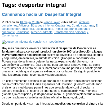
Tags:
despertar integral
Caminando hacia un Despertar Integral
Publicada en
10 mayo, 2016
de
Pepón Jover
Publicado en:
Ámbitos
conscientes
,
Artículos
,
Búsqueda interior
,
Cuadrantes
,
Cuarto cuadrante
,
El
Despertar de Conciencia
,
Espiritualidad
,
Primer cuadrante
,
Segundo
cuadrante
,
Temáticas
,
Tercer cuadrante
,
Transformación personal
2
Comentarios
Hoy más que nunca en esta civilización el Despertar de Conciencia es
fundamental para conseguir producir un giro de 360º a la dirección a la que
mayoritariamente nos dirigimos:
esclavitud revestida de democracia, libertad
y seguridad, en definitiva, la autodestrucción. ¿Por qué autodestrucción?
Porque cuando se intenta detener la fuerza expansiva del Universo, la
Creación y la Conciencia, ésta explota para dar lugar a nueva vida. Es como
querer detener la fuerza de un tsunami poniendo una pared, e ir construyendo
presas a medida que el agua se extiende por los lados. Es algo imposible. Al
final las presas serán reventadas y sobrepasadas.
En estos momentos estamos colaborando con nuestras decisiones y acciones
con la contracción de la fuerza expansiva del Universo. ¿Cómo? Perpetuando
el sistema a medida que permitimos que se extienda el control social, la
censura mediática, el recorte de libertades, la manipulación y las mentiras
globales, la corrupción y la degradación moral, el genocidio planetario a través
de guerras, la mayoría de la medicina oficial, el hambre, etc., etc.
Desde un punto de vista más integrador,
aquellos que controlan el dinero y la