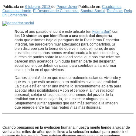
Publicada en
6 febrero, 2013
de
Pepón Jover
Publicado en:
Cuadrantes
,
Cuarto cuadrante
,
El Despertar de Conciencia
,
Sombra Social
,
Temáticas
Deja
un Comentario
Nota:
el año pasado encontré este artículo (en
FijamaSurf
) con
los 10 síntomas que identifican a una sociedad despierta
,
dado que estamos bajo el paraguas de la Plataforma Despertar
Integral, me parecieron muy adecuados para compartirlos. Si
bien discrepo con la teoría de que venimos del mono, de que
tras millones de años hemos evolucionado a lo que somos hoy,
el resto de puntos sobre la realidad social que nos envuelve me
parecen muy acertados. Sin duda forman parte del despertar
social por el que debemos pasar para contribuir a transformar
este mundo en el que vivimos.
Darnos cuenta!, de en qué mundo realmente estamos viviendo y
qué es lo que está ocurriendo en múltiples niveles de realidad.
La clave está en tener una mente lo suficientemente abierta para
aceptar otras posibilidades y con el tiempo y la investigación
personal, cotejar si las piezas que tenemos del puzzle de la
realidad van o no encajando, sin desechar ninguna pieza.
Simplemente juntar aquellas que dan más sentido a la imagen
que emerge entre las más reales y las más ilusorias.
Cuando pensamos en la evolución humana, nuestra mente tiende a vagar de
vuelta a los miles de años que le llevó a la selección natural para producir el
hombre de hoy en día. Pero existen diversas pruebas de que seguimos