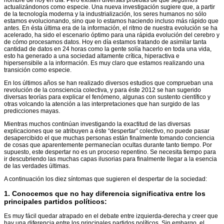
actualizándonos como especie. Una nueva investigación sugiere que, a partir
de la tecnología moderna y la industrialización, los seres humanos no sólo
estamos evolucionando, sino que lo estamos haciendo incluso más rápido que
antes. En ésta última era de la información, el ritmo de nuestra evolución se ha
acelerado, ha sido el escenario óptimo para una rápida evolución del cerebro y
de cómo procesamos datos. Hoy en día estamos tratando de asimilar tanta
cantidad de datos en 24 horas como la gente solía hacerlo en toda una vida,
esto ha generado a una sociedad altamente crítica, hiperactiva e
hipersensibile a la información. Es muy claro que estamos realizando una
transición como especie.
En los últimos años se han realizado diversos estudios que comprueban una
revolución de la consciencia colectiva, y para éste 2012 se han sugerido
diversas teorías para explicar el fenómeno, algunas con sustento científico y
otras volcando la atención a las interpretaciones que han surgido de las
predicciones mayas.
Mientras muchos continúan investigando la exactitud de las diversas
explicaciones que se atribuyen a éste “despertar” colectivo, no puede pasar
desapercibido el que muchas personas están finalmente tomando conciencia
de cosas que aparentemente permanecían ocultas durante tanto tiempo. Por
supuesto, este despertar no es un proceso repentino. Se necesita tiempo para
ir descubriendo las muchas capas ilusorias para finalmente llegar a la esencia
de las verdades últimas.
A continuación los diez síntomas que sugieren el despertar de la sociedad:
1.
Conocemos que no hay diferencia significativa entre los
principales partidos políticos
:
Es muy fácil quedar atrapado en el debate entre izquierda-derecha y creer que
hay una diferencia entre los principales partidos políticos. Sin embargo, el