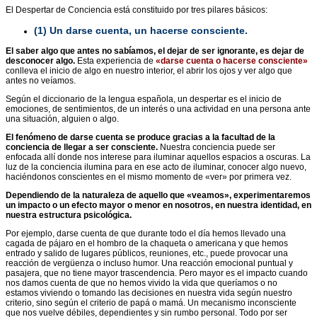
El Despertar de Conciencia está constituido por tres pilares básicos:
(1)
Un darse cuenta, un hacerse consciente.
El saber algo que antes no sabíamos, el dejar de ser ignorante, es dejar de
desconocer algo.
Esta experiencia de
«darse cuenta o hacerse consciente»
conlleva el inicio de algo en nuestro interior, el abrir los ojos y ver algo que
antes no veíamos.
Según el diccionario de la lengua española, un despertar es el inicio de
emociones, de sentimientos, de un interés o una actividad en una persona ante
una situación, alguien o algo.
El fenómeno de darse cuenta se produce gracias a la facultad de la
conciencia de llegar a ser consciente.
Nuestra conciencia puede ser
enfocada allí donde nos interese para iluminar aquellos espacios a oscuras. La
luz de la conciencia ilumina para en ese acto de iluminar, conocer algo nuevo,
haciéndonos conscientes en el mismo momento de «ver» por primera vez.
Dependiendo de la naturaleza de aquello que «veamos», experimentaremos
un impacto o un efecto mayor o menor en nosotros, en nuestra identidad, en
nuestra estructura psicológica.
Por ejemplo, darse cuenta de que durante todo el día hemos llevado una
cagada de pájaro en el hombro de la chaqueta o americana y que hemos
entrado y salido de lugares públicos, reuniones, etc., puede provocar una
reacción de vergüenza o incluso humor. Una reacción emocional puntual y
pasajera, que no tiene mayor trascendencia. Pero mayor es el impacto cuando
nos damos cuenta de que no hemos vivido la vida que queríamos o no
estamos viviendo o tomando las decisiones en nuestra vida según nuestro
criterio, sino según el criterio de papá o mamá. Un mecanismo inconsciente
que nos vuelve débiles, dependientes y sin rumbo personal. Todo por ser