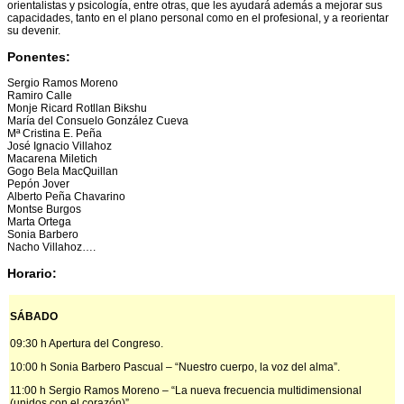
orientalistas y psicología, entre otras, que les ayudará además a mejorar sus
capacidades, tanto en el plano personal como en el profesional, y a reorientar
su devenir.
Ponentes:
Sergio Ramos Moreno
Ramiro Calle
Monje Ricard Rotllan Bikshu
María del Consuelo González Cueva
Mª Cristina E. Peña
José Ignacio Villahoz
Macarena Miletich
Gogo Bela MacQuillan
Pepón Jover
Alberto Peña Chavarino
Montse Burgos
Marta Ortega
Sonia Barbero
Nacho Villahoz….
Horario:
SÁBADO
09:30 h Apertura del Congreso.
10:00 h Sonia Barbero Pascual – “Nuestro cuerpo, la voz del alma”.
11:00 h Sergio Ramos Moreno – “La nueva frecuencia multidimensional
(unidos con el corazón)”.