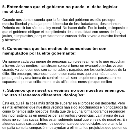
5.
Entendemos que el gobierno no puede, ni debe legislar
moralidad
:
Cuando nos damos cuenta que la función del gobierno es sólo proteger
nuestra libertad y trabajar por el bienestar de los ciudadanos, despertamos.
Debería existir tan sólo una ley moral: No hacer daño. Por lo tanto, es imposible
que el gobierno obligue el cumplimiento de la moralidad con armas de fuego,
jaulas, e impuestos, porque claramente causan daño severo a nuestra libertad
y bienestar.
6.
Conocemos que los medios de comunicación son
manipulados por la elite gobernante
:
Un número cada vez menor de personas aún cree realmente lo que escuchan
a través de los medios mainstream como si fuera un evangelio, inclusive aún
cuando ya conocen que son comprados y pagados por los controladores de la
élite. Sin embargo, reconocer que no son nada más que una máquina de
propaganda y una forma de control mental, son los primeros pasos para ser
capaces de pensar críticamente más allá de los mensajes que emiten.
7.
Sabemos que nuestros vecinos no son nuestros enemigos,
incluso si tenemos diferentes ideologías
:
Ésta es, quizá, la cosa más difícil de superar en el proceso del despertar. Pero
es vital entender que nuestros vecinos han sido adoctrinados e hipnotizados tal
como lo hemos sido nosotros, hasta que de alguna forma logramos reconocer
las inconsistencias en nuestros pensamientos y creencias. La mayoría de sus
ideas no son las suyas. Ellos están sufriendo igual que el resto de nosotros. En
algunos casos sus acciones nos pueden parecer perjudiciales, pero tanto la
empatía como la compasión nos ayudan a eliminar los prejuicios que ponemos