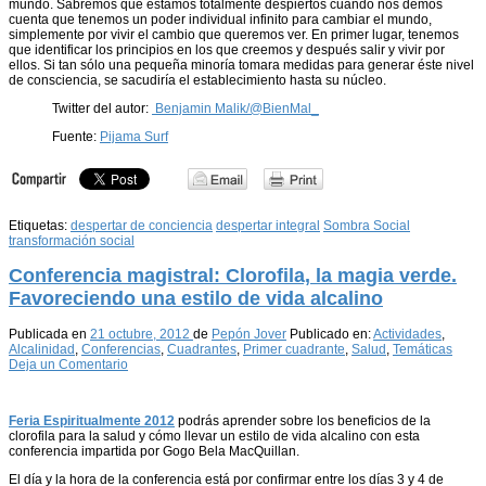
mundo. Sabremos que estamos totalmente despiertos cuando nos demos
cuenta que tenemos un poder individual infinito para cambiar el mundo,
simplemente por vivir el cambio que queremos ver. En primer lugar, tenemos
que identificar los principios en los que creemos y después salir y vivir por
ellos. Si tan sólo una pequeña minoría tomara medidas para generar éste nivel
de consciencia, se sacudiría el establecimiento hasta su núcleo.
Twitter del autor:
Benjamin Malik/@BienMal_
Fuente:
Pijama Surf
Etiquetas:
despertar de conciencia
despertar integral
Sombra Social
transformación social
Conferencia magistral: Clorofila, la magia verde.
Favoreciendo una estilo de vida alcalino
Publicada en
21 octubre, 2012
de
Pepón Jover
Publicado en:
Actividades
,
Alcalinidad
,
Conferencias
,
Cuadrantes
,
Primer cuadrante
,
Salud
,
Temáticas
Deja un Comentario
Feria Espiritualmente 2012
podrás aprender sobre los beneficios de la
clorofila para la salud y cómo llevar un estilo de vida alcalino con esta
conferencia impartida por Gogo Bela MacQuillan.
El día y la hora de la conferencia está por confirmar entre los días 3 y 4 de