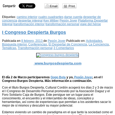
Etiquetas:
camino interior
cuatro cuadrantes
darse cuenta
despertar de
conciencia
despertar integral
Ken Wilber
Pepón Jover
Plataforma Despertar
Integral
transformación interior
transformación personal
viaje del héroe
I Congreso Despierta Burgos
Publicada en
8 febrero, 2013
de
Pepón Jover
Publicado en:
Actividades
,
Búsqueda interior
,
Conferencias
,
El Despertar de Conciencia
,
La Conciencia
,
Temáticas
,
Transformación personal
3 Comentarios
www.burgosdespierta.com
El día 2 de Marzo participaremos
Gogo Bela
y yo,
Pepón Jover
, en el I
Congreso Burgos Despierta. Más información a continuación.
Con el título Burgos Despierta, Cultural Cordón acogerá los días 2 y 3 de marzo
el I Congreso de Desarrollo Personal promovido por la Asociación Dagaz y el
Foro Solidario Caja de Burgos. Éste persigue ser un lugar para el
conocimiento, el encuentro y el intercambio de ideas, conceptos y
herramientas, así como de experiencias que permitan a los asistentes sacar lo
mejor de sí mismos y descubrir su mayor potencial.
Estamos viviendo un cambio de paradigma en el que tanto la sociedad como el