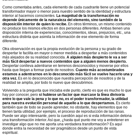
Como comentaba antes, cada elemento de cada cuadrante tiene un potencial
transformador mayor o menor para nuestro sentido de la identidad y estructura
interior al hacernos conscientes.
La magnitud de la transformación no
depende únicamente de la naturaleza del elemento, sino también de la
disposición interior de quien lo recibe.
En otros términos, un mismo contenido
no produce los mismos efectos en dos personas diferentes. Ambas tienen una
disposición interna de experiencias, conocimientos, ideas, prejuicios, etc., una
estructura distinta que asimila la información de ese elemento de forma
diferente.
Otra observación es que la propia evolución de la persona y su grado de
despertar le facilita en mayor o menor medida a despertar a más contenidos
más alejados de su realidad conocida.
A alguien más despierto le va a ser
más fácil despertar a nuevos contenidos que a alguien menos despierto.
Despertar conlleva adentrarse en terrenos desconocidos y moverse por ellos
hasta que llegan a formar parte de nosotros.
Cuanto más acostumbrados
estamos a adentrarnos en lo desconocido más fácil se vuelve hacerlo una y
otra vez.
Es en lo desconocido que nuestra percepción de nosotros y de la
realidad se amplia, por todo lo nuevo que descubrimos.
Volviendo a la pregunta que iniciaba este punto, cierto es que es mucho lo que
hay por conocer, pero
si hubiese un factor que marcase la línea divisoria
entre lo que vale la pena y lo que no, es el poder transformador, la utilidad
para nuestra evolución personal de aquello a lo que despertamos.
Es cierto
también que de todo se puede aprender, no obstante, hay elementos que no
tienen tanta utilidad, por ejemplo, el proceso de reproducción de las ranas.
Puede ser algo interesante, pero la cuestión aquí es si esta información detona
una transformación interior. Así que, ¿hasta qué punto me voy a entretener en
investigar algo que no me aporta una verdadera transformación? Es aquí
donde entra la necesidad de ser pragmáticos desde un punto de vista
espiritual.