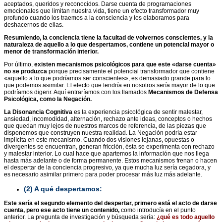
aceptados, queridos y reconocidos. Darse cuenta de programaciones
emocionales que limitan nuestra vida, tiene un efecto transformador muy
profundo cuando los traemos a la consciencia y los elaboramos para
deshacernos de ellas.
Resumiendo, la conciencia tiene la facultad de volvernos conscientes, y la
naturaleza de aquello a lo que despertamos, contiene un potencial mayor o
menor de transformación interior.
Por último,
existen mecanismos psicológicos para que este «darse cuenta»
no se produzca
porque precisamente el potencial transformador que contiene
«aquello a lo que podríamos ser conscientes», es demasiado grande para lo
que podemos asimilar. El efecto que tendría en nosotros sería mayor de lo que
podríamos digerir. Aquí entraríamos con los llamados
Mecanismos de Defensa
Psicológica, como la Negación.
La Disonancia Cognitiva
es la experiencia psicológica de sentir malestar,
ansiedad, incomodidad, alternación, rechazo ante ideas, conceptos o hechos
que quedan muy lejos de nuestros marcos de referencia, de las piezas que
disponemos que construyen nuestra realidad. La Negación podría estar
implícita en este mecanismo. Cuando dos visiones lejanas, opuestas o
divergentes se encuentran, generan fricción, ésta se experimenta con rechazo
y malestar interior. Lo cual hace que apartemos la información que nos llega
hasta más adelante o de forma permanente. Estos mecanismos frenan o hacen
el despertar de la conciencia progresivo, ya que mucha luz sería cegadora, y
es necesario asimilar primero para poder procesar más luz más adelante.
(2)
A qué despertamos:
Este sería el segundo elemento del despertar, primero está el acto de darse
cuenta, pero ese acto tiene un contenido,
como introducía en el punto
anterior. La pregunta de investigación y búsqueda sería:
¿qué es todo aquello