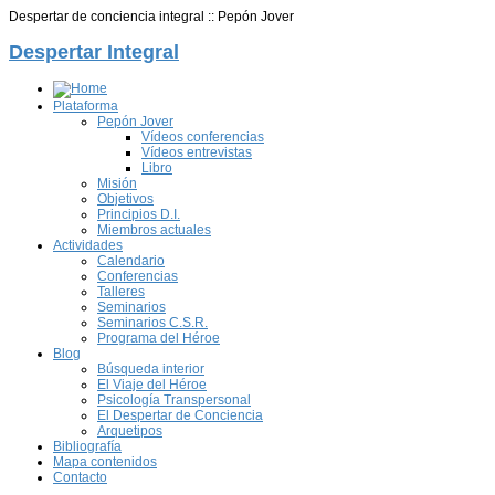
Despertar de conciencia integral :: Pepón Jover
Despertar Integral
Plataforma
Pepón Jover
Vídeos conferencias
Vídeos entrevistas
Libro
Misión
Objetivos
Principios D.I.
Miembros actuales
Actividades
Calendario
Conferencias
Talleres
Seminarios
Seminarios C.S.R.
Programa del Héroe
Blog
Búsqueda interior
El Viaje del Héroe
Psicología Transpersonal
El Despertar de Conciencia
Arquetipos
Bibliografía
Mapa contenidos
Contacto