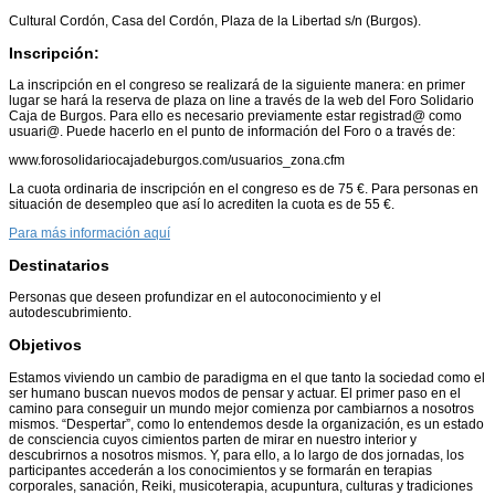
Cultural Cordón, Casa del Cordón, Plaza de la Libertad s/n (Burgos).
Inscripción:
La inscripción en el congreso se realizará de la siguiente manera: en primer
lugar se hará la reserva de plaza on line a través de la web del Foro Solidario
Caja de Burgos. Para ello es necesario previamente estar registrad@ como
usuari@. Puede hacerlo en el punto de información del Foro o a través de:
www.forosolidariocajadeburgos.com/usuarios_zona.cfm
La cuota ordinaria de inscripción en el congreso es de 75 €. Para personas en
situación de desempleo que así lo acrediten la cuota es de 55 €.
Para más información aquí
Destinatarios
Personas que deseen profundizar en el autoconocimiento y el
autodescubrimiento.
Objetivos
Estamos viviendo un cambio de paradigma en el que tanto la sociedad como el
ser humano buscan nuevos modos de pensar y actuar. El primer paso en el
camino para conseguir un mundo mejor comienza por cambiarnos a nosotros
mismos. “Despertar”, como lo entendemos desde la organización, es un estado
de consciencia cuyos cimientos parten de mirar en nuestro interior y
descubrirnos a nosotros mismos. Y, para ello, a lo largo de dos jornadas, los
participantes accederán a los conocimientos y se formarán en terapias
corporales, sanación, Reiki, musicoterapia, acupuntura, culturas y tradiciones