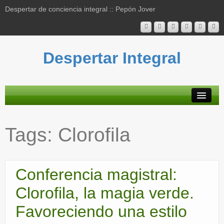
Despertar de conciencia integral :: Pepón Jover
Despertar Integral
Plataforma
Tags:
Clorofila
Actividades
Blog
Conferencia magistral:
Bibliografía
Clorofila, la magia verde.
Mapa contenidos
Favoreciendo una estilo
Contacto