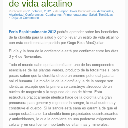
de vida alcalino
Publicada en
21 octubre, 2012
de
Pepón Jover
Publicado en:
Actividades
,
Alcalinidad
,
Conferencias
,
Cuadrantes
,
Primer cuadrante
,
Salud
,
Temáticas
Deja un Comentario
Feria Espiritualmente 2012
podrás aprender sobre los beneficios
de la clorofila para la salud y cómo llevar un estilo de vida alcalino
con esta conferencia impartida por Gogo Bela MacQuillan.
El día y la hora de la conferencia está por confirmar entre los días
3 y 4 de Noviembre.
Todo el mundo sabe que la clorofila es uno de los componentes
esenciales de las plantas verdes, producto de la fotosíntesis, pero
pocos saben que la clorofila ofrece un enorme potencial para la
salud humana. La molécula de la clorofila y la de la sangre son
idénticas excepto que la primera se construye alrededor de un
núcleo de magnesio y la segunda de uno de hierro. Esta
estructura prácticamente idéntica hace de la clorofila una gran
precursora para generar y regenerar la sangre, la cual sustenta y
construye el cuerpo. Si la sangre está sana es garantía de que el
cuerpo estará sano. La clorofila tiene propiedades desintoxicantes
y antioxidantes, lo que la convierte en una poderosa oxigenadora
celular y en una fuente importante de vitaminas y minerales.