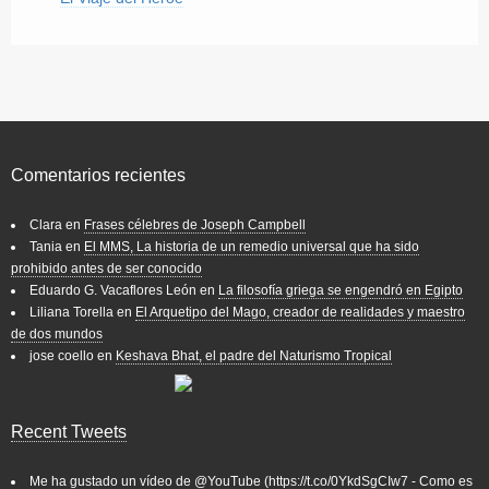
Comentarios recientes
Clara
en
Frases célebres de Joseph Campbell
Tania
en
El MMS, La historia de un remedio universal que ha sido
prohibido antes de ser conocido
Eduardo G. Vacaflores León
en
La filosofía griega se engendró en Egipto
Liliana Torella
en
El Arquetipo del Mago, creador de realidades y maestro
de dos mundos
jose coello
en
Keshava Bhat, el padre del Naturismo Tropical
Recent Tweets
Me ha gustado un vídeo de
@YouTube
(
https://t.co/0YkdSgCIw7
- Como es