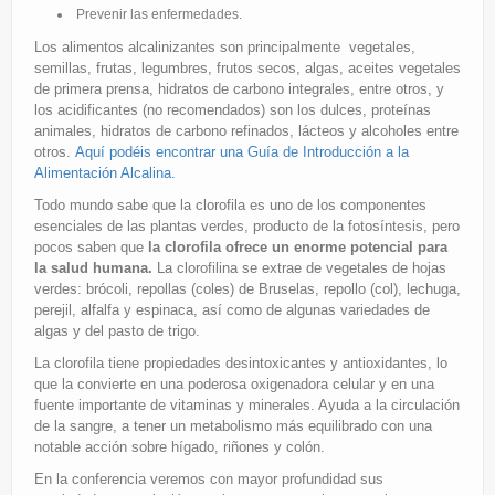
Prevenir las enfermedades.
Los alimentos alcalinizantes son principalmente vegetales,
semillas, frutas, legumbres, frutos secos, algas, aceites vegetales
de primera prensa, hidratos de carbono integrales, entre otros, y
los acidificantes (no recomendados) son los dulces, proteínas
animales, hidratos de carbono refinados, lácteos y alcoholes entre
otros.
Aquí podéis encontrar una Guía de Introducción a la
Alimentación Alcalina.
Todo mundo sabe que la clorofila es uno de los componentes
esenciales de las plantas verdes, producto de la fotosíntesis, pero
pocos saben que
la clorofila ofrece un enorme potencial para
la salud humana.
La clorofilina se extrae de vegetales de hojas
verdes: brócoli, repollas (coles) de Bruselas, repollo (col), lechuga,
perejil, alfalfa y espinaca, así como de algunas variedades de
algas y del pasto de trigo.
La clorofila tiene propiedades desintoxicantes y antioxidantes, lo
que la convierte en una poderosa oxigenadora celular y en una
fuente importante de vitaminas y minerales. Ayuda a la circulación
de la sangre, a tener un metabolismo más equilibrado con una
notable acción sobre hígado, riñones y colón.
En la conferencia veremos con mayor profundidad sus