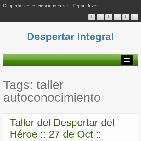
Despertar de conciencia integral :: Pepón Jover
Despertar Integral
Plataforma
Tags:
taller
Actividades
autoconocimiento
Blog
Bibliografía
Taller del Despertar del
Mapa contenidos
Héroe :: 27 de Oct ::
Contacto