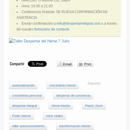
Dirección: c/ Marina 132, bajos
Hora: 19:30 a 21:00
Conferencia Gratuita: SE RUEGA CONFIRMACIÓN DE
ASISTENCIA.
Enviar confirmación a
info@despertarintegral.com
o a través
de nuestro
formulario de contacto.
Etiquetas:
autoexploración
crecimiento interior
crecimiento personal
despertar de conciencia
despertar integral
héroe interior
Pepón Jover
Poder interior
retos vitales
taller autoconocimiento
transformación interior