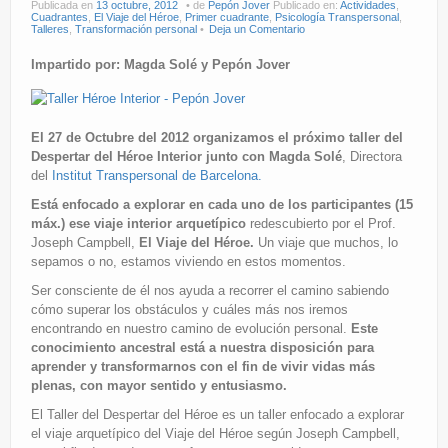
Publicada en
13 octubre, 2012
de
Pepón Jover
Publicado en:
Actividades
,
Cuadrantes
,
El Viaje del Héroe
,
Primer cuadrante
,
Psicología Transpersonal
,
Talleres
,
Transformación personal
Deja un Comentario
Impartido por: Magda Solé y Pepón Jover
E
l 27 de Octubre del 2012 organizamos el próximo taller del
Despertar del Héroe Interior junto con Magda Solé
, Directora
del
Institut Transpersonal de Barcelona.
Está enfocado a explorar en cada uno de los participantes (15
máx.) ese viaje interior arquetípico
redescubierto por el Prof.
Joseph Campbell,
El Viaje del Héroe.
Un viaje que muchos, lo
sepamos o no, estamos viviendo en estos momentos.
Ser consciente de él nos ayuda a recorrer el camino sabiendo
cómo superar los obstáculos y cuáles más nos iremos
encontrando en nuestro camino de evolución personal.
Este
conocimiento ancestral está a nuestra disposición para
aprender y transformarnos con el fin de vivir vidas más
plenas, con mayor sentido y entusiasmo.
El Taller del Despertar del Héroe es un taller enfocado a explorar
el viaje arquetípico del Viaje del Héroe según Joseph Campbell,