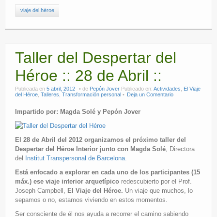
viaje del héroe
Taller del Despertar del
Héroe :: 28 de Abril ::
Publicada en
5 abril, 2012
de
Pepón Jover
Publicado en:
Actividades
,
El Viaje
del Héroe
,
Talleres
,
Transformación personal
Deja un Comentario
Impartido por: Magda Solé y Pepón Jover
E
l 28 de Abril del 2012 organizamos el próximo taller del
Despertar del Héroe Interior junto con Magda Solé
, Directora
del
Institut Transpersonal de Barcelona.
Está enfocado a explorar en cada uno de los participantes (15
máx.) ese viaje interior arquetípico
redescubierto por el Prof.
Joseph Campbell,
El Viaje del Héroe.
Un viaje que muchos, lo
sepamos o no, estamos viviendo en estos momentos.
Ser consciente de él nos ayuda a recorrer el camino sabiendo