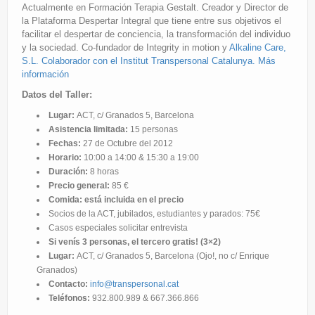
Actualmente en Formación Terapia Gestalt. Creador y Director de
la Plataforma Despertar Integral que tiene entre sus objetivos el
facilitar el despertar de conciencia, la transformación del individuo
y la sociedad. Co-fundador de Integrity in motion y
Alkaline Care,
S.L.
Colaborador con el Institut Transpersonal Catalunya.
Más
información
Datos del Taller:
Lugar:
ACT, c/ Granados 5, Barcelona
Asistencia limitada:
15 personas
Fechas:
27 de Octubre del 2012
Horario:
10:00 a 14:00 & 15:30 a 19:00
Duración:
8 horas
Precio general:
85 €
Comida: está incluida en el precio
Socios de la ACT, jubilados, estudiantes y parados: 75€
Casos especiales solicitar entrevista
Si venís 3 personas, el tercero gratis! (3×2)
Lugar:
ACT, c/ Granados 5, Barcelona (Ojo!, no c/ Enrique
Granados)
Contacto:
info@transpersonal.cat
Teléfonos:
932.800.989 & 667.366.866