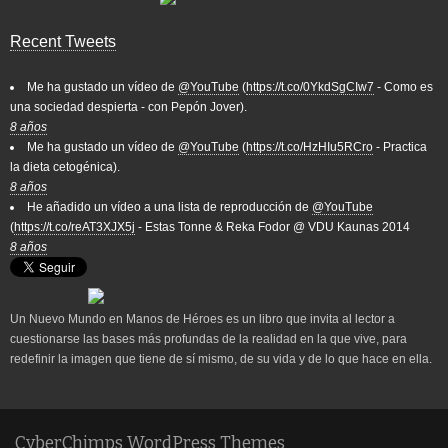
Recent Tweets
Me ha gustado un vídeo de
@YouTube
(
https://t.co/0YkdSgCIw7
- Como es
una sociedad despierta - con Pepón Jover).
8 años
Me ha gustado un vídeo de
@YouTube
(
https://t.co/HzHIu5RCro
- Practica
la dieta cetogénica).
8 años
He añadido un vídeo a una lista de reproducción de
@YouTube
(
https://t.co/reAT3XJX5j
- Estas Tonne & Reka Fodor @ VDU Kaunas 2014
8 años
Un Nuevo Mundo en Manos de Héroes es un libro que invita al lector a
cuestionarse las bases más profundas de la realidad en la que vive, para
redefinir la imagen que tiene de sí mismo, de su vida y de lo que hace en ella.
CyberChimps WordPress Themes