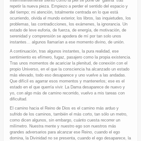
Intermitentemente siento como la piel se pone de “gallina” tras
repetir la nueva pieza. Empiezo a perder el sentido del espacio y
del tiempo; mi atención, totalmente centrada en lo que está
ocurriendo, olvida el mundo exterior, los libros, las inquietudes, los
problemas, las contradicciones, los exámenes, la ignorancia. Un
estado de leve euforia, de fuerza, de energía, de motivación, de
serenidad y comprensión se apodera de mí por tan solo unos
instantes… algunos llamarían a ese momento divino, de unión.
A continuación, tras algunos instantes, la pura realidad, ese
sentimiento es efímero, fugaz, pasajero como la propia existencia.
Tras unos momentos de acariciar la plenitud, de conexión con el
propio Universo, en el que la consciencia ha alcanzado un estado
más elevado, todo eso desaparece y uno vuelve a las andadas.
Que difícil es agarrar esos momentos y mantenerlos; ese es el
estado en el que querría vivir. La Dama desaparece de nuevo y
yo, con algo más de camino recorrido, vuelvo a mis tareas con
dificultad.
El camino hacia el Reino de Dios es el camino más arduo y
sufrido de los caminos, también el más corto, tan sólo un metro,
como dicen algunos, sin embargo, cuánto cuesta recorrer un
milímetro. Nuestra mente y nuestro ego son nuestros más
grandes adversarios para alcanzar ese Reino, cuando el ego
domina, la Divinidad no se presenta, cuando el ego desaparece, la