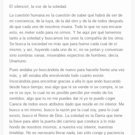
El silencio!, la voz de la soledad.
La cuestión humana es la cuestión de saber qué habrá de ser de
mi conciencia, de la tuya, de la del otro y de la de todos después
de que cada uno de nosotros muera. Todo lo que no sea encarar
esto, es meter ruido para no oírnos. Y he aquí por qué tememos
tanto a la soledad y buscamos los unos la compañía de los otros.
Se busca la sociedad no más que para huirse cada cual de sí
mismo, y así, huyendo cada uno de sí, no se juntan y conversan
sino sombras vanas, miserables espectros de hombres, decía
Unamuno.
Pues andaba yo buscándola de nuevo para hacerle frente una vez
más, y allí estaba ella envolviendo todo cuanto existe.
Invocándola para encontrar gracias a ella lo que ando buscando
desde hace tiempo; ese algo que ni se vende ni se compra, ni se
ve ni se oye, lo cual no es posible percibir por medio de los
sentidos; algo que tu no me puedes dar ni yo te puedo coger.
Carece de todos esos atributos dado que reside en mi interior. Me
busco a mi mismo, busco la razón por la cual soy, para lo cual
existo, busco el Reino de Dios. La soledad es la Dama que tiene
la llave para abrir la puerta del camino que conduce a lo más
hondo de nosotros mismos, a nuestra voz interior, nuestras
tinieblas. No es necesario llevar nada, tan sólo coraje y paciencia