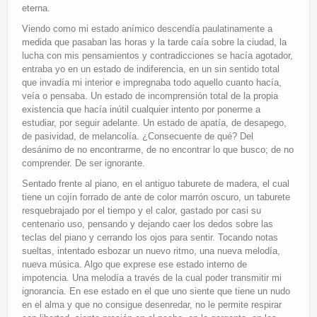
eterna.
Viendo como mi estado anímico descendía paulatinamente a
medida que pasaban las horas y la tarde caía sobre la ciudad, la
lucha con mis pensamientos y contradicciones se hacía agotador,
entraba yo en un estado de indiferencia, en un sin sentido total
que invadía mi interior e impregnaba todo aquello cuanto hacía,
veía o pensaba. Un estado de incomprensión total de la propia
existencia que hacía inútil cualquier intento por ponerme a
estudiar, por seguir adelante. Un estado de apatía, de desapego,
de pasividad, de melancolía. ¿Consecuente de qué? Del
desánimo de no encontrarme, de no encontrar lo que busco; de no
comprender. De ser ignorante.
Sentado frente al piano, en el antiguo taburete de madera, el cual
tiene un cojín forrado de ante de color marrón oscuro, un taburete
resquebrajado por el tiempo y el calor, gastado por casi su
centenario uso, pensando y dejando caer los dedos sobre las
teclas del piano y cerrando los ojos para sentir. Tocando notas
sueltas, intentado esbozar un nuevo ritmo, una nueva melodía,
nueva música. Algo que exprese ese estado interno de
impotencia. Una melodía a través de la cual poder transmitir mi
ignorancia. En ese estado en el que uno siente que tiene un nudo
en el alma y que no consigue desenredar, no le permite respirar