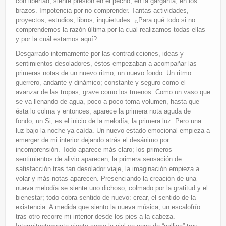
con libertad, siente presión en el pecho, en la garganta, en los
brazos. Impotencia por no comprender. Tantas actividades,
proyectos, estudios, libros, inquietudes. ¿Para qué todo si no
comprendemos la razón última por la cual realizamos todas ellas
y por la cuál estamos aquí?
Desgarrado internamente por las contradicciones, ideas y
sentimientos desoladores, éstos empezaban a acompañar las
primeras notas de un nuevo ritmo, un nuevo fondo. Un ritmo
guerrero, andante y dinámico; constante y seguro como el
avanzar de las tropas; grave como los truenos. Como un vaso que
se va llenando de agua, poco a poco toma volumen, hasta que
ésta lo colma y entonces, aparece la primera nota aguda de
fondo, un Si, es el inicio de la melodía, la primera luz. Pero una
luz bajo la noche ya caída. Un nuevo estado emocional empieza a
emerger de mi interior dejando atrás el desánimo por
incomprensión. Todo aparece más claro; los primeros
sentimientos de alivio aparecen, la primera sensación de
satisfacción tras tan desolador viaje, la imaginación empieza a
volar y más notas aparecen. Presenciando la creación de una
nueva melodía se siente uno dichoso, colmado por la gratitud y el
bienestar; todo cobra sentido de nuevo: crear, el sentido de la
existencia. A medida que siento la nueva música, un escalofrío
tras otro recorre mi interior desde los pies a la cabeza.