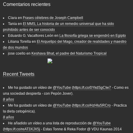
Comentarios recientes
Clara
en
Frases célebres de Joseph Campbell
Tania
en
El MMS, La historia de un remedio universal que ha sido
prohibido antes de ser conocido
Eduardo G. Vacaflores León
en
La filosofía griega se engendró en Egipto
Liliana Torella
en
El Arquetipo del Mago, creador de realidades y maestro
de dos mundos
jose coello
en
Keshava Bhat, el padre del Naturismo Tropical
Recent Tweets
Me ha gustado un vídeo de
@YouTube
(
https://t.co/0YkdSgCIw7
- Como es
una sociedad despierta - con Pepón Jover).
8 años
Me ha gustado un vídeo de
@YouTube
(
https://t.co/HzHIu5RCro
- Practica
la dieta cetogénica).
8 años
He añadido un vídeo a una lista de reproducción de
@YouTube
(
https://t.co/reAT3XJX5j
- Estas Tonne & Reka Fodor @ VDU Kaunas 2014