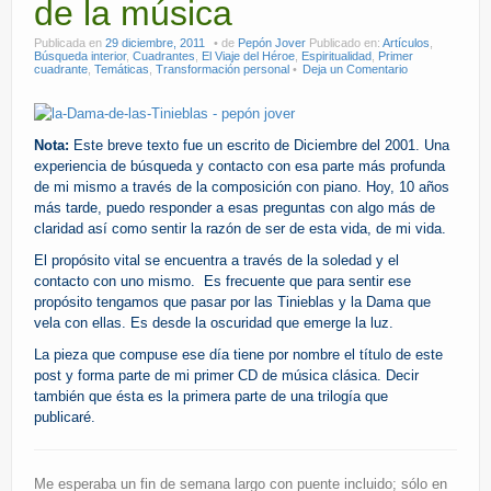
de la música
Publicada en
29 diciembre, 2011
de
Pepón Jover
Publicado en:
Artículos
,
Búsqueda interior
,
Cuadrantes
,
El Viaje del Héroe
,
Espiritualidad
,
Primer
cuadrante
,
Temáticas
,
Transformación personal
Deja un Comentario
Nota:
Este breve texto fue un escrito de Diciembre del 2001. Una
experiencia de búsqueda y contacto con esa parte más profunda
de mi mismo a través de la composición con piano. Hoy, 10 años
más tarde, puedo responder a esas preguntas con algo más de
claridad así como sentir la razón de ser de esta vida, de mi vida.
El propósito vital se encuentra a través de la soledad y el
contacto con uno mismo. Es frecuente que para sentir ese
propósito tengamos que pasar por las Tinieblas y la Dama que
vela con ellas. Es desde la oscuridad que emerge la luz.
La pieza que compuse ese día tiene por nombre el título de este
post y forma parte de mi primer CD de música clásica. Decir
también que ésta es la primera parte de una trilogía que
publicaré.
Me esperaba un fin de semana largo con puente incluido; sólo en