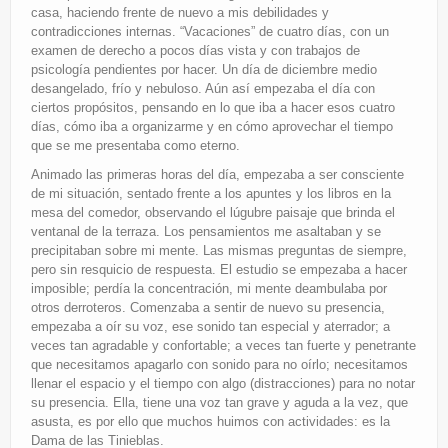
casa, haciendo frente de nuevo a mis debilidades y
contradicciones internas. “Vacaciones” de cuatro días, con un
examen de derecho a pocos días vista y con trabajos de
psicología pendientes por hacer. Un día de diciembre medio
desangelado, frío y nebuloso. Aún así empezaba el día con
ciertos propósitos, pensando en lo que iba a hacer esos cuatro
días, cómo iba a organizarme y en cómo aprovechar el tiempo
que se me presentaba como eterno.
Animado las primeras horas del día, empezaba a ser consciente
de mi situación, sentado frente a los apuntes y los libros en la
mesa del comedor, observando el lúgubre paisaje que brinda el
ventanal de la terraza. Los pensamientos me asaltaban y se
precipitaban sobre mi mente. Las mismas preguntas de siempre,
pero sin resquicio de respuesta. El estudio se empezaba a hacer
imposible; perdía la concentración, mi mente deambulaba por
otros derroteros. Comenzaba a sentir de nuevo su presencia,
empezaba a oír su voz, ese sonido tan especial y aterrador; a
veces tan agradable y confortable; a veces tan fuerte y penetrante
que necesitamos apagarlo con sonido para no oírlo; necesitamos
llenar el espacio y el tiempo con algo (distracciones) para no notar
su presencia. Ella, tiene una voz tan grave y aguda a la vez, que
asusta, es por ello que muchos huimos con actividades: es la
Dama de las Tinieblas.