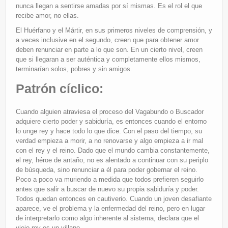
nunca llegan a sentirse amadas por sí mismas. Es el rol el que
recibe amor, no ellas.
El Huérfano y el Mártir, en sus primeros niveles de comprensión, y
a veces inclusive en el segundo, creen que para obtener amor
deben renunciar en parte a lo que son. En un cierto nivel, creen
que si llegaran a ser auténtica y completamente ellos mismos,
terminarían solos, pobres y sin amigos.
Patrón cíclico:
Cuando alguien atraviesa el proceso del Vagabundo o Buscador
adquiere cierto poder y sabiduría, es entonces cuando el entorno
lo unge rey y hace todo lo que dice. Con el paso del tiempo, su
verdad empieza a morir, a no renovarse y algo empieza a ir mal
con el rey y el reino. Dado que el mundo cambia constantemente,
el rey, héroe de antaño, no es alentado a continuar con su periplo
de búsqueda, sino renunciar a él para poder gobernar el reino.
Poco a poco va muriendo a medida que todos prefieren seguirlo
antes que salir a buscar de nuevo su propia sabiduría y poder.
Todos quedan entonces en cautiverio. Cuando un joven desafiante
aparece, ve el problema y la enfermedad del reino, pero en lugar
de interpretarlo como algo inherente al sistema, declara que el
viejo rey es un villano.