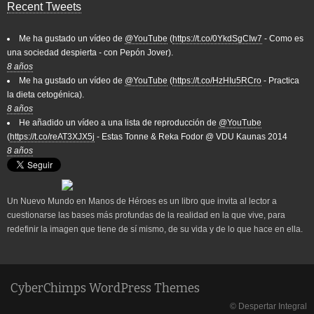
Recent Tweets
Me ha gustado un vídeo de
@YouTube
(
https://t.co/0YkdSgCIw7
- Como es
una sociedad despierta - con Pepón Jover).
8 años
Me ha gustado un vídeo de
@YouTube
(
https://t.co/HzHIu5RCro
- Practica
la dieta cetogénica).
8 años
He añadido un vídeo a una lista de reproducción de
@YouTube
(
https://t.co/reAT3XJX5j
- Estas Tonne & Reka Fodor @ VDU Kaunas 2014
8 años
Un Nuevo Mundo en Manos de Héroes es un libro que invita al lector a
cuestionarse las bases más profundas de la realidad en la que vive, para
redefinir la imagen que tiene de sí mismo, de su vida y de lo que hace en ella.
CyberChimps WordPress Themes
© Despertar Integral