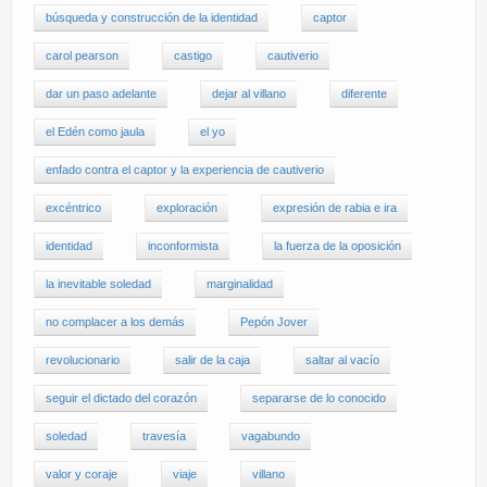
búsqueda y construcción de la identidad
captor
carol pearson
castigo
cautiverio
dar un paso adelante
dejar al villano
diferente
el Edén como jaula
el yo
enfado contra el captor y la experiencia de cautiverio
excéntrico
exploración
expresión de rabia e ira
identidad
inconformista
la fuerza de la oposición
la inevitable soledad
marginalidad
no complacer a los demás
Pepón Jover
revolucionario
salir de la caja
saltar al vacío
seguir el dictado del corazón
separarse de lo conocido
soledad
travesía
vagabundo
valor y coraje
viaje
villano