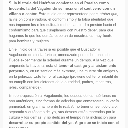
Si la historia del Huérfano comienza en el Paraíso como
Inocente, la del Vagabundo se inicia en el cautiverio con un
villano o captor.
Éste suele estar representado por el
status quo
,
la visión conservadora, el conformismo y la falsa identidad que
nos imponen los roles culturales dominantes. La presión hacia el
conformismo para que cumplamos con nuestro deber, para que
hagamos lo que los demás esperan de nosotros es muy fuerte
para hombres y mujeres.
En el inicio de la travesía es posible que el Buscador o
Vagabundo se sienta furioso, amenazado por lo desconocido.
Puede experimentar la soledad durante un tiempo. A la vez que
emprende la travesía, está
el temor al castigo y al aislamiento
perpetuo
o, en un sentido más extremo, una muerte sin amigos y
en la pobreza. Este temor al castigo (proviene del terror infantil de
no cumplir con los dictados de la autoridad, padres, maestros,
jefes, compañeros).
En contraposición al Vagabundo, los deseos de los huérfanos no
son auténticos, sino formas de adicción que enmascaran un vacío
primordial, un gran hambre de lo real. Al no tener un sentido claro,
separado y autónomo del yo, sus deseos están marcados por la
cultura y los demás, y no dedican el tiempo ni la inclinación para
desarrollar su propio sentido del yo. Algo que se inicia con el