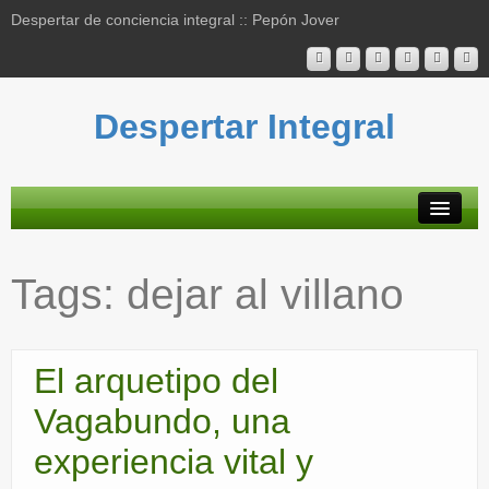
Despertar de conciencia integral :: Pepón Jover
Despertar Integral
Plataforma
Tags:
dejar al villano
Actividades
Blog
El arquetipo del
Bibliografía
Vagabundo, una
Mapa contenidos
experiencia vital y
Contacto