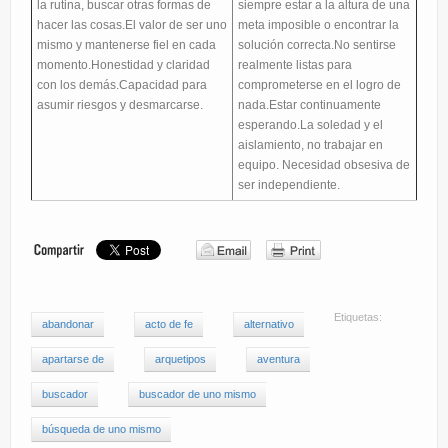
la rutina, buscar otras formas de
siempre estar a la altura de una
hacer las cosas.El valor de ser uno
meta imposible o encontrar la
mismo y mantenerse fiel en cada
solución correcta.No sentirse
momento.Honestidad y claridad
realmente listas para
con los demás.Capacidad para
comprometerse en el logro de
asumir riesgos y desmarcarse.
nada.Estar continuamente
esperando.La soledad y el
aislamiento, no trabajar en
equipo. Necesidad obsesiva de
ser independiente.
Etiquetas:
abandonar
acto de fe
alternativo
apartarse de
arquetipos
aventura
buscador
buscador de uno mismo
búsqueda de uno mismo