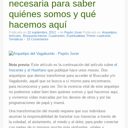
necesaria para saber
quiénes somos y qué
hacemos aquí
Publicada en
12 septiembre, 2012
de
Pepón Jover
Publicado en:
Arquetipos
,
Artículos
,
Búsqueda interior
,
Cuadrantes
,
Espiritualidad
,
Primer cuadrante
,
Temáticas
15 Comentarios
Nota previa:
Este artículo es la continuación del artículo sobre
el
Inocente y el Huérfano
que publiqué hace unos meses. Dos
arquetipos que demos transformar para acceder el Buscador y/o
Vagabundo, aquél que se busca a sí mismo para encontrarse,
para reconocerse y para ser. Sin la vivencia vital de este arquetipo
no podremos saber bien bien quiénes somos y qué hacemos aquí,
y viviremos vidas marcadas por los deseos de otros y por las
programaciones de papá y mamá.
Una transformación del mundo requiere que sus individuos
asuman la responsabilidad de transitar sus travesías a través de
la soledad, el aislamiento, el miedo y el dolor, para poder conectar
con partes de si mismos mucho más profundas, vitales y