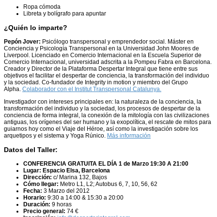
Ropa cómoda
Libreta y bolígrafo para apuntar
¿Quién lo imparte?
Pepón Jover:
Psicólogo transpersonal y emprendedor social. Máster en
Conciencia y Psicología Transpersonal en la Universidad John Moores de
Liverpool. Licenciado en Comercio Internacional en la Escuela Superior de
Comercio Internacional, universidad adscrita a la Pompeu Fabra en Barcelona.
Creador y Director de la Plataforma Despertar Integral que tiene entre sus
objetivos el facilitar el despertar de conciencia, la transformación del individuo
y la sociedad. Co-fundador de Integrity in motion y miembro del Grupo
Alpha.
Colaborador con el Institut Transpersonal Catalunya.
Investigador con intereses principales en: la naturaleza de la conciencia, la
transformación del individuo y la sociedad, los procesos de despertar de la
conciencia de forma integral, la conexión de la mitología con las civilizaciones
antiguas, los orígenes del ser humano y la exopolítica, el rescate de mitos para
guiarnos hoy como el Viaje del Héroe, así como la investigación sobre los
arquetipos y el sistema y Yoga Rúnico.
Más información
Datos del Taller:
CONFERENCIA GRATUITA EL DÍA 1 de Marzo 19:30 A 21:00
Lugar:
Espacio Elsa, Barcelona
Dirección:
c/ Marina 132, Bajos
Cómo llegar:
Metro L1, L2; Autobus 6, 7, 10, 56, 62
Fecha:
3 Marzo del 2012
Horario:
9:30 a 14:00 & 15:30 a 20:00
Duración:
9 horas
Precio general:
74 €