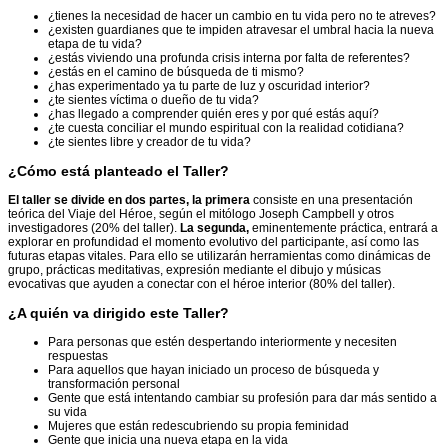
¿tienes la necesidad de hacer un cambio en tu vida pero no te atreves?
¿existen guardianes que te impiden atravesar el umbral hacia la nueva
etapa de tu vida?
¿estás viviendo una profunda crisis interna por falta de referentes?
¿estás en el camino de búsqueda de ti mismo?
¿has experimentado ya tu parte de luz y oscuridad interior?
¿te sientes víctima o dueño de tu vida?
¿has llegado a comprender quién eres y por qué estás aquí?
¿te cuesta conciliar el mundo espiritual con la realidad cotidiana?
¿te sientes libre y creador de tu vida?
¿Cómo está planteado el Taller?
El taller se divide en dos partes, la primera
consiste en una presentación
teórica del Viaje del Héroe, según el mitólogo Joseph Campbell y otros
investigadores (20% del taller).
La segunda,
eminentemente práctica, entrará a
explorar en profundidad el momento evolutivo del participante, así como las
futuras etapas vitales. Para ello se utilizarán herramientas como dinámicas de
grupo, prácticas meditativas, expresión mediante el dibujo y músicas
evocativas que ayuden a conectar con el héroe interior (80% del taller).
¿A quién va dirigido este Taller?
Para personas que estén despertando interiormente y necesiten
respuestas
Para aquellos que hayan iniciado un proceso de búsqueda y
transformación personal
Gente que está intentando cambiar su profesión para dar más sentido a
su vida
Mujeres que están redescubriendo su propia feminidad
Gente que inicia una nueva etapa en la vida