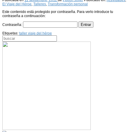
Publicada en
11 septiembre, 2011
de
Pepón Jover
Publicado en:
Actividades
,
El Viaje del Héroe
,
Talleres
,
Transformación personal
Este contenido está protegido por contraseña. Para verlo introduce tu
contraseña a continuación:
Contraseña:
Etiquetas:
taller viaje del héroe