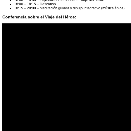
16:00 – 18:00 – Exploración personal del viaje del héroe
18:00 – 18:15 – Descanso
18:15 – 20:00 – Meditación guiada y dibujo integrativo (música épica)
Conferencia sobre el Viaje del Héroe: