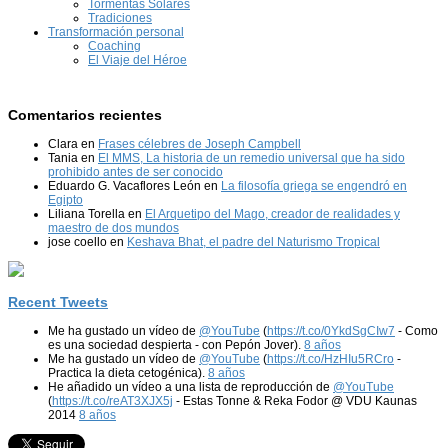
Tormentas Solares
Tradiciones
Transformación personal
Coaching
El Viaje del Héroe
Comentarios recientes
Clara
en
Frases célebres de Joseph Campbell
Tania
en
El MMS, La historia de un remedio universal que ha sido
prohibido antes de ser conocido
Eduardo G. Vacaflores León
en
La filosofía griega se engendró en
Egipto
Liliana Torella
en
El Arquetipo del Mago, creador de realidades y
maestro de dos mundos
jose coello
en
Keshava Bhat, el padre del Naturismo Tropical
Recent Tweets
Me ha gustado un vídeo de
@YouTube
(
https://t.co/0YkdSgCIw7
- Como
es una sociedad despierta - con Pepón Jover).
8 años
Me ha gustado un vídeo de
@YouTube
(
https://t.co/HzHIu5RCro
-
Practica la dieta cetogénica).
8 años
He añadido un vídeo a una lista de reproducción de
@YouTube
(
https://t.co/reAT3XJX5j
- Estas Tonne & Reka Fodor @ VDU Kaunas
2014
8 años