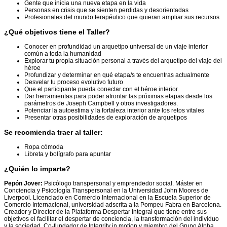
Gente que inicia una nueva etapa en la vida
Personas en crisis que se sienten perdidas y desorientadas
Profesionales del mundo terapéutico que quieran ampliar sus recursos
¿Qué objetivos tiene el Taller?
Conocer en profundidad un arquetipo universal de un viaje interior
común a toda la humanidad
Explorar tu propia situación personal a través del arquetipo del viaje del
héroe
Profundizar y determinar en qué etapa/s te encuentras actualmente
Desvelar tu proceso evolutivo futuro
Que el participante pueda conectar con el héroe interior.
Dar herramientas para poder afrontar las próximas etapas desde los
parámetros de Joseph Campbell y otros investigadores.
Potenciar la autoestima y la fortaleza interior ante los retos vitales
Presentar otras posibilidades de exploración de arquetipos
Se recomienda traer al taller:
Ropa cómoda
Libreta y bolígrafo para apuntar
¿Quién lo imparte?
Pepón Jover:
Psicólogo transpersonal y emprendedor social. Máster en
Conciencia y Psicología Transpersonal en la Universidad John Moores de
Liverpool. Licenciado en Comercio Internacional en la Escuela Superior de
Comercio Internacional, universidad adscrita a la Pompeu Fabra en Barcelona.
Creador y Director de la Plataforma Despertar Integral que tiene entre sus
objetivos el facilitar el despertar de conciencia, la transformación del individuo
y la sociedad. Co-fundador de Integrity in motion y miembro del Grupo Alpha.