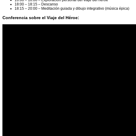
16:00 – 18:00 – Exploración personal del viaje del héroe
18:00 – 18:15 – Descanso
18:15 – 20:00 – Meditación guiada y dibujo integrativo (música épica)
Conferencia sobre el Viaje del Héroe: