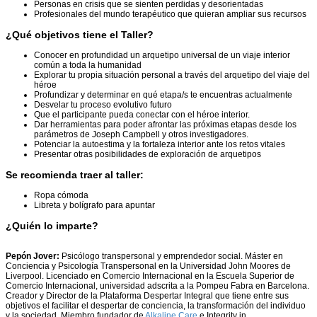
Personas en crisis que se sienten perdidas y desorientadas
Profesionales del mundo terapéutico que quieran ampliar sus recursos
¿Qué objetivos tiene el Taller?
Conocer en profundidad un arquetipo universal de un viaje interior
común a toda la humanidad
Explorar tu propia situación personal a través del arquetipo del viaje del
héroe
Profundizar y determinar en qué etapa/s te encuentras actualmente
Desvelar tu proceso evolutivo futuro
Que el participante pueda conectar con el héroe interior.
Dar herramientas para poder afrontar las próximas etapas desde los
parámetros de Joseph Campbell y otros investigadores.
Potenciar la autoestima y la fortaleza interior ante los retos vitales
Presentar otras posibilidades de exploración de arquetipos
Se recomienda traer al taller:
Ropa cómoda
Libreta y bolígrafo para apuntar
¿Quién lo imparte?
Pepón Jover:
Psicólogo transpersonal y emprendedor social. Máster en
Conciencia y Psicología Transpersonal en la Universidad John Moores de
Liverpool. Licenciado en Comercio Internacional en la Escuela Superior de
Comercio Internacional, universidad adscrita a la Pompeu Fabra en Barcelona.
Creador y Director de la Plataforma Despertar Integral que tiene entre sus
objetivos el facilitar el despertar de conciencia, la transformación del individuo
y la sociedad. Miembro fundador de
Alkaline Care
e Integrity in