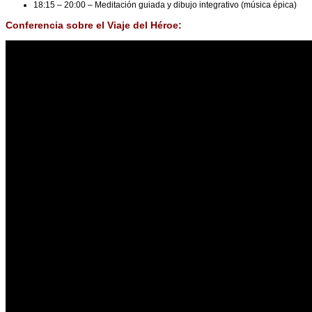
18:15 – 20:00 – Meditación guiada y dibujo integrativo (música épica)
Conferencia sobre el Viaje del Héroe: