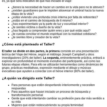
es, ya que será indicativo de que has iniciado el viaje:
¿tienes la necesidad de hacer un cambio en tu vida pero no te atreves?
¿existen guardianes que te impiden atravesar el umbral hacia la nueva
etapa de tu vida?
¿estás viviendo una profunda crisis interna por falta de referentes?
¿estás en el camino de búsqueda de ti mismo?
¿has experimentado ya tu parte de luz y oscuridad interior?
¿te sientes víctima o dueño de tu vida?
¿has llegado a comprender quién eres y por qué estás aquí?
¿te cuesta conciliar el mundo espiritual con la realidad cotidiana?
¿te sientes libre y creador de tu vida?
¿Cómo está planteado el Taller?
El taller se divide en dos partes, la primera
consiste en una presentación
teórica del Viaje del Héroe, según el mitólogo Joseph Campbell y otros
investigadores (20% del taller).
La segunda,
eminentemente práctica, entrará a
explorar en profundidad el momento evolutivo del participante, así como las
futuras etapas vitales. Para ello se utilizarán herramientas como dinámicas de
grupo, prácticas meditativas, expresión mediante el dibujo y músicas
evocativas que ayuden a conectar con el héroe interior (80% del taller).
¿A quién va dirigido este Taller?
Para personas que estén despertando interiormente y necesiten
respuestas
Para aquellos que hayan iniciado un proceso de búsqueda y
transformación personal
Gente que está intentando cambiar su profesión para dar más sentido a
su vida
Mujeres que están redescubriendo su propia feminidad