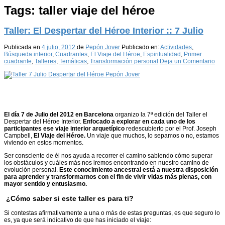
Tags:
taller viaje del héroe
Taller: El Despertar del Héroe Interior :: 7 Julio
Publicada en
4 julio, 2012
de
Pepón Jover
Publicado en:
Actividades
,
Búsqueda interior
,
Cuadrantes
,
El Viaje del Héroe
,
Espiritualidad
,
Primer
cuadrante
,
Talleres
,
Temáticas
,
Transformación personal
Deja un Comentario
El día 7 de Julio del 2012 en Barcelona
organizo la 7ª edición del Taller el
Despertar del Héroe Interior.
Enfocado a explorar en cada uno de los
participantes ese viaje interior arquetípico
redescubierto por el Prof. Joseph
Campbell,
El Viaje del Héroe.
Un viaje que muchos, lo sepamos o no, estamos
viviendo en estos momentos.
Ser consciente de él nos ayuda a recorrer el camino sabiendo cómo superar
los obstáculos y cuáles más nos iremos encontrando en nuestro camino de
evolución personal.
Este conocimiento ancestral está a nuestra disposición
para aprender y transformarnos con el fin de vivir vidas más plenas, con
mayor sentido y entusiasmo.
¿Cómo saber si este taller es para ti?
Si contestas afirmativamente a una o más de estas preguntas, es que seguro lo
es, ya que será indicativo de que has iniciado el viaje: