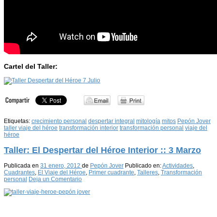
Cartel del Taller:
Etiquetas:
crecimiento personal
despertar integral
mitología
mitos
Pepón Jover
taller viaje del héroe
transformación interior
transformación personal
viaje del
héroe
Taller: El Despertar del Héroe Interior :: 3 Marzo
Publicada en
31 enero, 2012
de
Pepón Jover
Publicado en:
Actividades
,
Cuadrantes
,
El Viaje del Héroe
,
Primer cuadrante
,
Talleres
,
Transformación
personal
Deja un Comentario