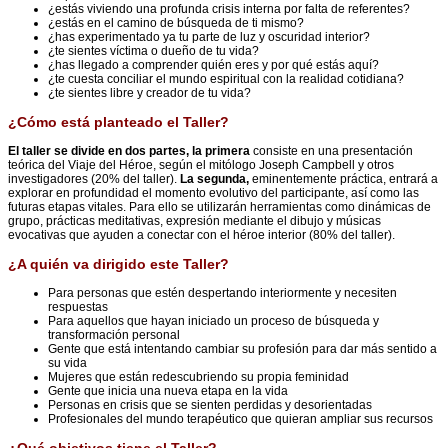
¿estás viviendo una profunda crisis interna por falta de referentes?
¿estás en el camino de búsqueda de ti mismo?
¿has experimentado ya tu parte de luz y oscuridad interior?
¿te sientes víctima o dueño de tu vida?
¿has llegado a comprender quién eres y por qué estás aquí?
¿te cuesta conciliar el mundo espiritual con la realidad cotidiana?
¿te sientes libre y creador de tu vida?
¿Cómo está planteado el Taller?
El taller se divide en dos partes, la primera
consiste en una presentación
teórica del Viaje del Héroe, según el mitólogo Joseph Campbell y otros
investigadores (20% del taller).
La segunda,
eminentemente práctica, entrará a
explorar en profundidad el momento evolutivo del participante, así como las
futuras etapas vitales. Para ello se utilizarán herramientas como dinámicas de
grupo, prácticas meditativas, expresión mediante el dibujo y músicas
evocativas que ayuden a conectar con el héroe interior (80% del taller).
¿A quién va dirigido este Taller?
Para personas que estén despertando interiormente y necesiten
respuestas
Para aquellos que hayan iniciado un proceso de búsqueda y
transformación personal
Gente que está intentando cambiar su profesión para dar más sentido a
su vida
Mujeres que están redescubriendo su propia feminidad
Gente que inicia una nueva etapa en la vida
Personas en crisis que se sienten perdidas y desorientadas
Profesionales del mundo terapéutico que quieran ampliar sus recursos
¿Qué objetivos tiene el Taller?