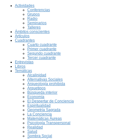
Actividades
Conferencias
Grupos
Radio
Seminarios
Talleres
Ámbitos conscientes
Artículos
Cuadrantes
Cuarto cuadrante
Primer cuadrante
Segundo cuadrante
Tercer cuadrante
Entrevistas
Libros
Temáticas
Alcalinidad
Alternativas Sociales
Arqueología prohibida
Arquetipos
Búsqueda interior
Economía
El Despertar de Conciencia
Espiritualidad
Geometría Sagrada
La Conciencia
Matemáticas Áureas
Psicología Transpersonal
Realidad
Salud
Sombra Social