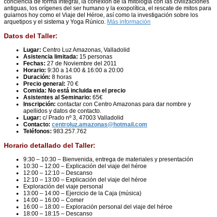
conciencia de forma integral, la conexión de la mitología con las civilizaciones
antiguas, los orígenes del ser humano y la exopolítica, el rescate de mitos para
guiarnos hoy como el Viaje del Héroe, así como la investigación sobre los
arquetipos y el sistema y Yoga Rúnico.
Más información
Datos del Taller:
Lugar:
Centro Luz Amazonas, Valladolid
Asistencia limitada:
15 personas
Fechas:
27 de Noviembre del 2011
Horario:
9:30 a 14:00 & 16:00 a 20:00
Duración:
8 horas
Precio general:
70 €
Comida: No está incluida en el precio
Asistentes al Seminario:
65€
Inscripción:
contactar con Centro Amazonas para dar nombre y
apellidos y datos de contacto.
Lugar:
c/ Prado nº 3, 47003 Valladolid
Contacto:
centroluz.amazonas@hotmail.com
Teléfonos:
983.257.762
Horario detallado del Taller:
9:30 – 10:30 – Bienvenida, entrega de materiales y presentación
10:30 – 12:00 – Explicación del viaje del héroe
12:00 – 12:10 – Descanso
12:10 – 13:00 – Explicación del viaje del héroe
Exploración del viaje personal
13:00 – 14:00 – Ejercicio de la Caja (música)
14:00 – 16:00 – Comer
16:00 – 18:00 – Exploración personal del viaje del héroe
18:00 – 18:15 – Descanso