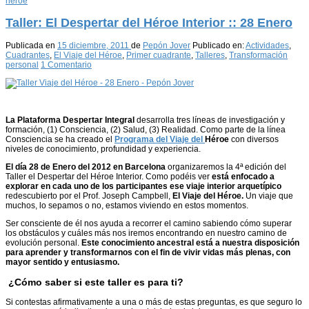
héroe
Taller: El Despertar del Héroe Interior :: 28 Enero
Publicada en
15 diciembre, 2011
de
Pepón Jover
Publicado en:
Actividades
,
Cuadrantes
,
El Viaje del Héroe
,
Primer cuadrante
,
Talleres
,
Transformación
personal
1 Comentario
La Plataforma Despertar Integral
desarrolla tres líneas de investigación y
formación, (1) Consciencia, (2) Salud, (3) Realidad. Como parte de la línea
Consciencia se ha creado el
Programa del Viaje del
Héroe
con diversos
niveles de conocimiento, profundidad y experiencia.
El día 28 de Enero del 2012 en Barcelona
organizaremos la 4ª edición del
Taller el Despertar del Héroe Interior. Como podéis ver
está enfocado a
explorar en cada uno de los participantes ese viaje interior arquetípico
redescubierto por el Prof. Joseph Campbell,
El Viaje del Héroe.
Un viaje que
muchos, lo sepamos o no, estamos viviendo en estos momentos.
Ser consciente de él nos ayuda a recorrer el camino sabiendo cómo superar
los obstáculos y cuáles más nos iremos encontrando en nuestro camino de
evolución personal.
Este conocimiento ancestral está a nuestra disposición
para aprender y transformarnos con el fin de vivir vidas más plenas, con
mayor sentido y entusiasmo.
¿Cómo saber si este taller es para ti?
Si contestas afirmativamente a una o más de estas preguntas, es que seguro lo