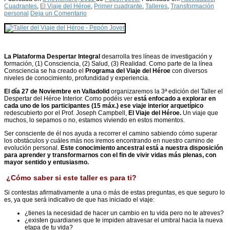
Cuadrantes
,
El Viaje del Héroe
,
Primer cuadrante
,
Talleres
,
Transformación
personal
Deja un Comentario
La Plataforma Despertar Integral
desarrolla tres líneas de investigación y
formación, (1) Consciencia, (2) Salud, (3) Realidad. Como parte de la línea
Consciencia se ha creado el
Programa del Viaje del Héroe
con diversos
niveles de conocimiento, profundidad y experiencia.
El día 27 de Noviembre en Valladolid
organizaremos la 3ª edición del Taller el
Despertar del Héroe Interior. Como podéis ver
está enfocado a explorar en
cada uno de los participantes (15 máx.) ese viaje interior arquetípico
redescubierto por el Prof. Joseph Campbell,
El Viaje del Héroe.
Un viaje que
muchos, lo sepamos o no, estamos viviendo en estos momentos.
Ser consciente de él nos ayuda a recorrer el camino sabiendo cómo superar
los obstáculos y cuáles más nos iremos encontrando en nuestro camino de
evolución personal.
Este conocimiento ancestral está a nuestra disposición
para aprender y transformarnos con el fin de vivir vidas más plenas, con
mayor sentido y entusiasmo.
¿Cómo saber si este taller es para ti?
Si contestas afirmativamente a una o más de estas preguntas, es que seguro lo
es, ya que será indicativo de que has iniciado el viaje:
¿tienes la necesidad de hacer un cambio en tu vida pero no te atreves?
¿existen guardianes que te impiden atravesar el umbral hacia la nueva
etapa de tu vida?