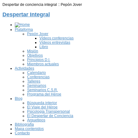
Despertar de conciencia integral :: Pepón Jover
Despertar Integral
Plataforma
Pepón Jover
Vídeos conferencias
Vídeos entrevistas
Libro
Misión
Objetivos
Principios D.I.
Miembros actuales
Actividades
Calendario
Conferencias
Talleres
Seminarios
Seminarios C.S.R.
Programa del Héroe
Blog
Búsqueda interior
El Viaje del Héroe
Psicología Transpersonal
El Despertar de Conciencia
Arquetipos
Bibliografía
Mapa contenidos
Contacto