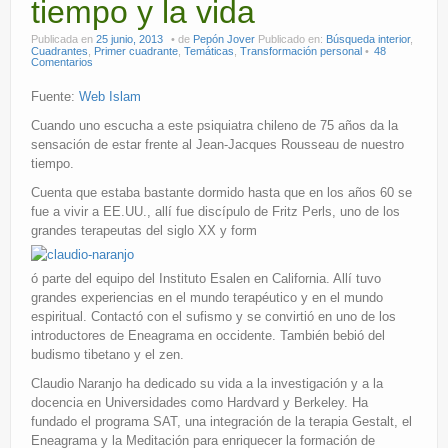
tiempo y la vida
Publicada en
25 junio, 2013
de
Pepón Jover
Publicado en:
Búsqueda interior
,
Cuadrantes
,
Primer cuadrante
,
Temáticas
,
Transformación personal
48
Comentarios
Fuente:
Web Islam
Cuando uno escucha a este psiquiatra chileno de 75 años da la
sensación de estar frente al Jean-Jacques Rousseau de nuestro
tiempo.
Cuenta que estaba bastante dormido hasta que en los años 60 se
fue a vivir a EE.UU., allí fue discípulo de Fritz Perls, uno de los
grandes terapeutas del siglo XX y form
ó parte del equipo del Instituto Esalen en California. Allí tuvo
grandes experiencias en el mundo terapéutico y en el mundo
espiritual. Contactó con el sufismo y se convirtió en uno de los
introductores de Eneagrama en occidente. También bebió del
budismo tibetano y el zen.
Claudio Naranjo ha dedicado su vida a la investigación y a la
docencia en Universidades como Hardvard y Berkeley. Ha
fundado el programa SAT, una integración de la terapia Gestalt, el
Eneagrama y la Meditación para enriquecer la formación de