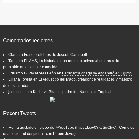
Comentarios recientes
Clara
en
Frases célebres de Joseph Campbell
Tania
en
El MMS, La historia de un remedio universal que ha sido
prohibido antes de ser conocido
Eduardo G. Vacaflores León
en
La filosofía griega se engendró en Egipto
Liliana Torella
en
El Arquetipo del Mago, creador de realidades y maestro
de dos mundos
jose coello
en
Keshava Bhat, el padre del Naturismo Tropical
Recent Tweets
Me ha gustado un vídeo de
@YouTube
(
https://t.co/0YkdSgCIw7
- Como es
una sociedad despierta - con Pepón Jover).