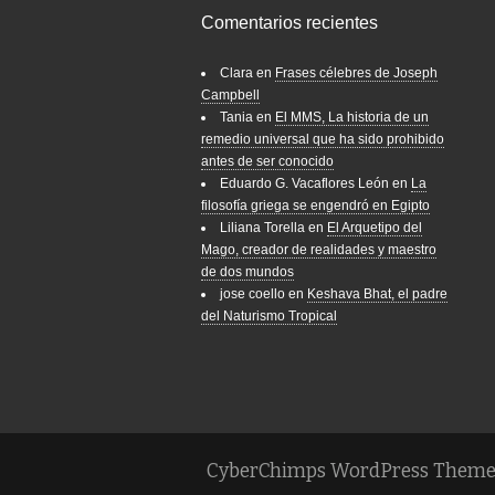
Comentarios recientes
Clara
en
Frases célebres de Joseph
Campbell
Tania
en
El MMS, La historia de un
remedio universal que ha sido prohibido
antes de ser conocido
Eduardo G. Vacaflores León
en
La
filosofía griega se engendró en Egipto
Liliana Torella
en
El Arquetipo del
Mago, creador de realidades y maestro
de dos mundos
jose coello
en
Keshava Bhat, el padre
del Naturismo Tropical
CyberChimps WordPress Theme