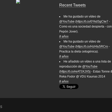
Recent Tweets
Me ha gustado un vídeo de
@YouTube
(
https://t.co/0YkdSgCIw7
-
Como es una sociedad despierta - con
Pepón Jover).
8 años
Me ha gustado un vídeo de
@YouTube
(
https://t.co/HzHIu5RCro
-
Practica la dieta cetogénica).
8 años
He añadido un vídeo a una lista de
reproducción de
@YouTube
(
https://t.co/reAT3XJX5j
- Estas Tonne 
Reka Fodor @ VDU Kaunas 2014
8 años
s