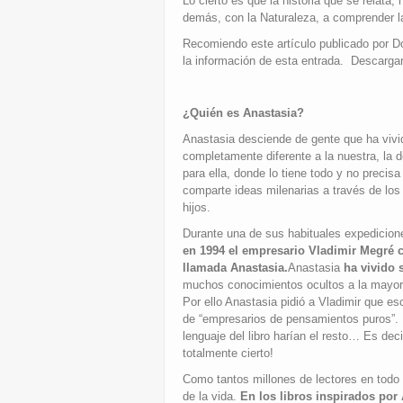
Lo cierto es que la historia que se relata,
demás, con la Naturaleza, a comprender l
Recomiendo este artículo publicado por Do
la información de esta entrada. Descargar
¿Quién es Anastasia?
Anastasia desciende de gente que ha vivid
completamente diferente a la nuestra, la 
para ella, donde lo tiene todo y no precis
comparte ideas milenarias a través de lo
hijos.
Durante una de sus habituales expedicion
en 1994 el empresario Vladimir Megré c
llamada
Anastasia.
Anastasia
ha vivido 
muchos conocimientos ocultos a la mayorí
Por ello Anastasia pidió a Vladimir que esc
de “empresarios de pensamientos puros”. E
lenguaje del libro harían el resto… Es dec
totalmente cierto!
Como tantos millones de lectores en todo 
de la vida.
En los libros inspirados por