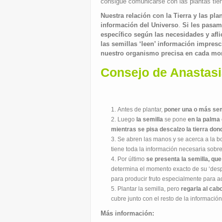
consigue comunicarse con las plantas ti
Nuestra relación con la Tierra y las pla
información del Universo
.
Si les pasam
específico según las necesidades y afl
las semillas ‘leen’ información impresc
nuestro organismo precisa en cada m
Consejo de Anastasi
Antes de plantar,
poner una o más semi
Luego
la semilla
se pone
en la palma
mientras se pisa descalzo la tierra don
Se abren las manos y se acerca a la 
tiene toda la información necesaria sobre
Por último
se presenta la semilla, qu
determina el momento exacto de su ‘despe
para producir fruto especialmente para a
Plantar la semilla, pero
regarla al cab
cubre junto con el resto de la informació
Más información: