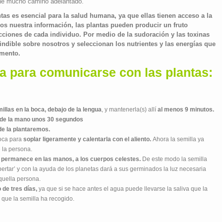
ene mucho camino adelantado.
ntas es esencial para la salud humana, ya que ellas tienen acceso a la
os nuestra información, las plantas pueden producir un fruto
icciones de cada individuo. Por medio de la sudoración y las toxinas
indible sobre nosotros y seleccionan los nutrientes y las energías que
omento.
a para comunicarse con las plantas:
llas en la boca, debajo de la lengua
, y mantenerla(s) allí
al menos 9 minutos.
 de la mano unos 30 segundos
de la plantaremos.
boca para
soplar ligeramente y calentarla con el aliento.
Ahora la semilla ya
 la persona.
e permanece en las manos, a los cuerpos celestes.
De este modo la semilla
rtar’ y con la ayuda de los planetas dará a sus germinados la luz necesaria
quella persona.
o de tres días,
ya que si se hace antes el agua puede llevarse la saliva que la
n que la semilla ha recogido.