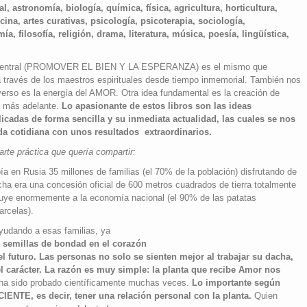
 astronomía, biología, química, física, agricultura, horticultura,
ina, artes curativas, psicología, psicoterapia, sociología,
a, filosofía, religión, drama, literatura, música, poesía, lingüística,
central (PROMOVER EL BIEN Y LA ESPERANZA) es el mismo que
través de los maestros espirituales desde tiempo inmemorial. También nos
verso es la energía del AMOR. Otra idea fundamental es la creación de
 más adelante.
Lo apasionante de estos libros son las ideas
licadas de forma sencilla y su inmediata actualidad, las cuales se nos
ida cotidiana con unos resultados extraordinarios.
rte práctica que quería compartir:
ía en Rusia 35 millones de familias (el 70% de la población) disfrutando de
ha era una concesión oficial de 600 metros cuadrados de tierra totalmente
ribuye enormemente a la economía nacional (el 90% de las patatas
arcelas).
ayudando a esas familias, ya
er semillas de bondad en el corazón
l futuro. Las personas no solo se sienten mejor al trabajar su dacha,
l carácter. La razón es muy simple: la planta que recibe Amor nos
ha sido probado científicamente muchas veces.
Lo importante según
NTE, es decir, tener una relación personal con la planta.
Quien