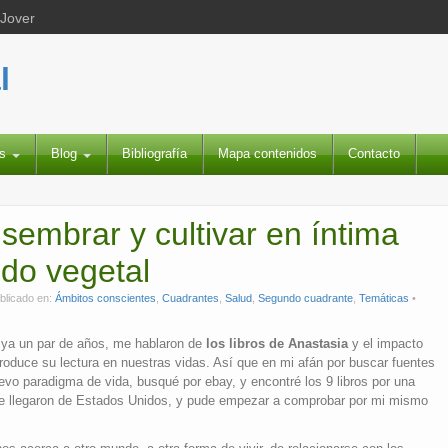
 Jover
l
es
Blog
Bibliografía
Mapa contenidos
Contacto
sembrar y cultivar en íntima
do vegetal
blicado en:
Ámbitos conscientes
,
Cuadrantes
,
Salud
,
Segundo cuadrante
,
Temáticas
ya un par de años, me hablaron de
los libros de Anastasia
y el impacto
roduce su lectura en nuestras vidas. Así que en mi afán por buscar fuentes
evo paradigma de vida, busqué por ebay, y encontré los 9 libros por una
me llegaron de Estados Unidos, y pude empezar a comprobar por mi mismo