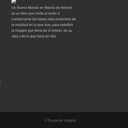
Un Nuevo Mundo en Manos de Héroes
es un libro que invita al lector a
cuestionarse las bases más profundas de
la realidad en la que vive, para redefinir
la imagen que tiene de sí mismo, de su
vida y de lo que hace en ella.
&
© Despertar Integral