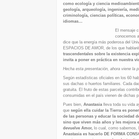
como ecología y ciencia medioambiental,
geología, arqueología, ingeniería, medic
criminología, ciencias políticas, economí
idiomas…
El mensaje 
conocemos a 
dice que la energía más poderosa del Uni
ESPACIOS DE AMOR, de los que hablaré
trascendentales sobre la existencia exp
invita a poner en práctica en nuestra v
Hecha esta presentación, ahora viene la pa
Según estadísticas oficiales en los 60 hab
sus dachas o huertos familiares. Cada dac
gratuita. El fruto de estas parcelas cont
consumidas en el país vienen de dichas p
Pues bien,
Anastasia
lleva toda su vida 
que
según ella cuidar la Tierra es pon
de las personas y educar la sociedad de
sino que viven más años y les mejora e
devuelve Amor,
lo cual, como sabemos, 
Anastasia es hacerlo DE FORMA CONSCIE