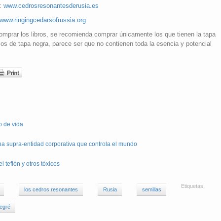
a:
www.cedrosresonantesderusia.es
www.ringingcedarsofrussia.org
omprar los libros, se recomienda comprar únicamente los que tienen la tapa
los de tapa negra, parece ser que no contienen toda la esencia y potencial
o de vida
una supra-entidad corporativa que controla el mundo
 teflón y otros tóxicos
Etiquetas:
los cedros resonantes
Rusia
semillas
Megré