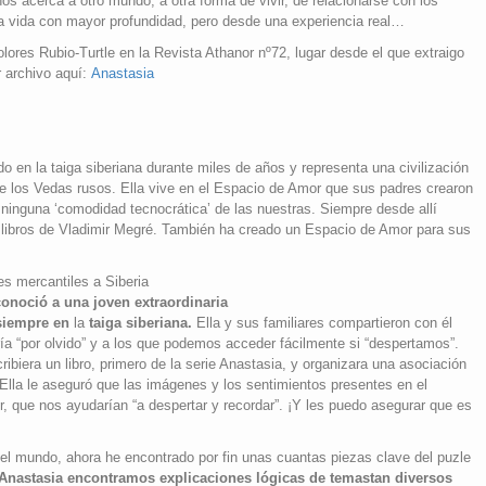
 nos acerca a otro mundo, a otra forma de vivir, de relacionarse con los
a vida con mayor profundidad, pero desde una experiencia real…
lores Rubio-Turtle en la Revista Athanor nº72, lugar desde el que extraigo
 archivo aquí:
Anastasia
o en la taiga siberiana durante miles de años y representa una civilización
de los Vedas rusos. Ella vive en el Espacio de Amor que sus padres crearon
a ninguna ‘comodidad tecnocrática’ de las nuestras. Siempre desde allí
s libros de Vladimir Megré. También ha creado un Espacio de Amor para sus
es mercantiles a Siberia
onoció a una joven extraordinaria
siempre en
la
taiga siberiana.
Ella y sus familiares compartieron con él
a “por olvido” y a los que podemos acceder fácilmente si “despertamos”.
ribiera un libro, primero de la serie Anastasia, y organizara una asociación
lla le aseguró que las imágenes y los sentimientos presentes en el
ir, que nos ayudarían “a despertar y recordar”. ¡Y les puedo asegurar que es
el mundo, ahora he encontrado por fin unas cuantas piezas clave del puzle
 Anastasia encontramos explicaciones lógicas de temastan diversos