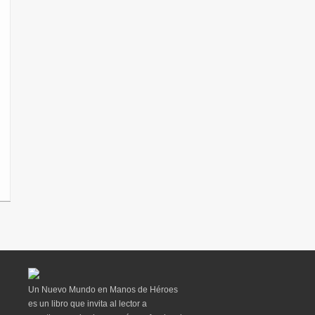
Un Nuevo Mundo en Manos de Héroes
es un libro que invita al lector a