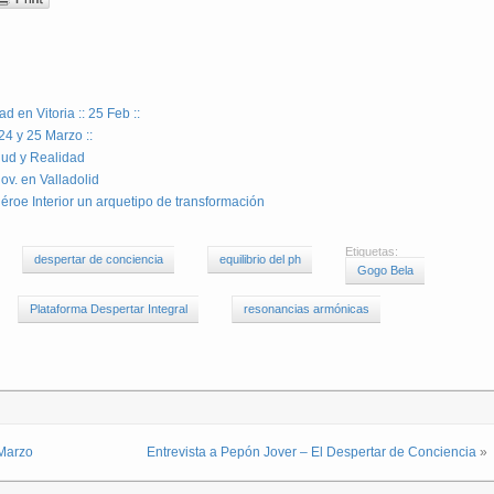
 en Vitoria :: 25 Feb ::
24 y 25 Marzo ::
lud y Realidad
ov. en Valladolid
éroe Interior un arquetipo de transformación
Etiquetas:
despertar de conciencia
equilibrio del ph
Gogo Bela
Plataforma Despertar Integral
resonancias armónicas
 Marzo
Entrevista a Pepón Jover – El Despertar de Conciencia
»