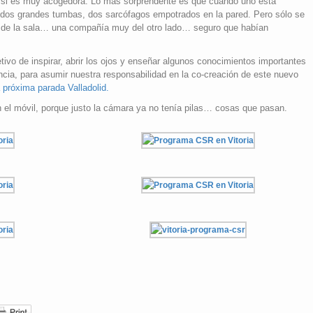
n si es muy acogedora. Lo más sorprendente es que cuando uno está
 dos grandes tumbas, dos sarcófagos empotrados en la pared. Pero sólo se
s de la sala… una compañía muy del otro lado… seguro que habían
vo de inspirar, abrir los ojos y enseñar algunos conocimientos importantes
ncia, para asumir nuestra responsabilidad en la co-creación de este nuevo
 próxima parada Valladolid.
 el móvil, porque justo la cámara ya no tenía pilas… cosas que pasan.