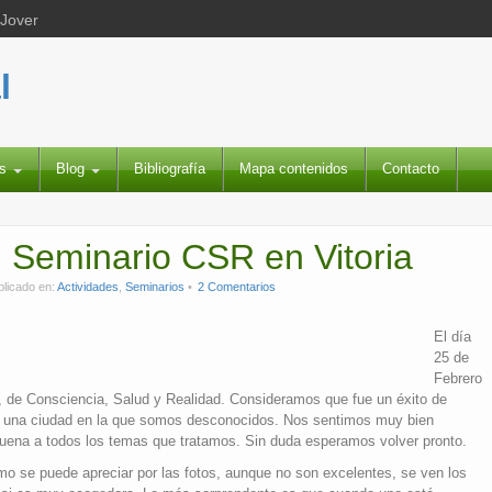
 Jover
l
es
Blog
Bibliografía
Mapa contenidos
Contacto
l Seminario CSR en Vitoria
blicado en:
Actividades
,
Seminarios
2 Comentarios
El día
25 de
Febrero
, de Consciencia, Salud y Realidad. Consideramos que fue un éxito de
a una ciudad en la que somos desconocidos. Nos sentimos muy bien
buena a todos los temas que tratamos. Sin duda esperamos volver pronto.
omo se puede apreciar por las fotos, aunque no son excelentes, se ven los