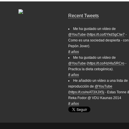
Recent Tweets
Me ha gustado un vídeo de
@YouTube
(
https://t.co/0YkdSgCIw7
-
Como es una sociedad despierta - con
Pepón Jover).
8 años
Me ha gustado un vídeo de
@YouTube
(
https://t.co/HzHIu5RCro
-
Practica la dieta cetogénica).
8 años
He añadido un vídeo a una lista de
reproducción de
@YouTube
(
https://t.co/reAT3XJX5j
- Estas Tonne 
Reka Fodor @ VDU Kaunas 2014
8 años