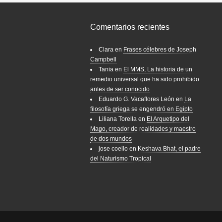
Comentarios recientes
Clara
en
Frases célebres de Joseph
Campbell
Tania
en
El MMS, La historia de un
remedio universal que ha sido prohibido
antes de ser conocido
Eduardo G. Vacaflores León
en
La
filosofía griega se engendró en Egipto
Liliana Torella
en
El Arquetipo del
Mago, creador de realidades y maestro
de dos mundos
jose coello
en
Keshava Bhat, el padre
del Naturismo Tropical