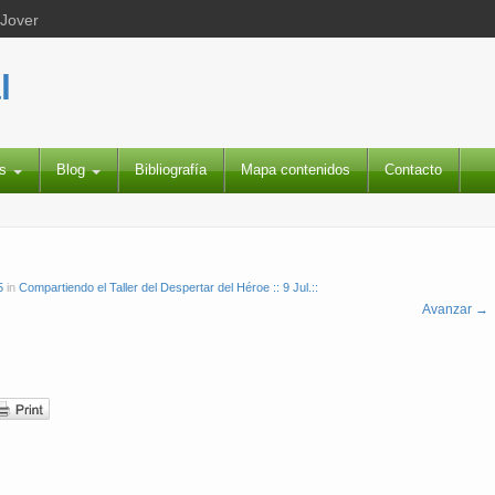
 Jover
l
es
Blog
Bibliografía
Mapa contenidos
Contacto
5
in
Compartiendo el Taller del Despertar del Héroe :: 9 Jul.::
Avanzar →