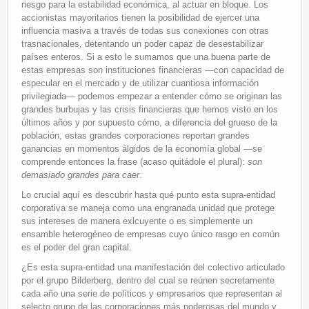
riesgo para la estabilidad económica, al actuar en bloque. Los
accionistas mayoritarios tienen la posibilidad de ejercer una
influencia masiva a través de todas sus conexiones con otras
trasnacionales, detentando un poder capaz de desestabilizar
países enteros. Si a esto le sumamos que una buena parte de
estas empresas son instituciones financieras —con capacidad de
especular en el mercado y de utilizar cuantiosa información
privilegiada— podemos empezar a entender cómo se originan las
grandes burbujas y las crisis financieras que hemos visto en los
últimos años y por supuesto cómo, a diferencia del grueso de la
población, estas grandes corporaciones reportan grandes
ganancias en momentos álgidos de la economía global —se
comprende entonces la frase (acaso quitádole el plural):
son
demasiado grandes para caer
.
Lo crucial aquí es descubrir hasta qué punto esta supra-entidad
corporativa se maneja como una engranada unidad que protege
sus intereses de manera exlcuyente o es simplemente un
ensamble heterogéneo de empresas cuyo único rasgo en común
es el poder del gran capital.
¿Es esta supra-entidad una manifestación del colectivo articulado
por el grupo Bilderberg, dentro del cual se reúnen secretamente
cada año una serie de políticos y empresarios que representan al
selecto grupo de las corporaciones más poderosas del mundo y