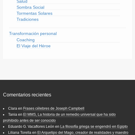
Salud
Sombra Social
Tormentas Solares
Tradiciones
Transformación personal
Coaching
El Viaje del Héroe
Comentarios recientes
Clara
en
Frases célebres de Joseph Campbell
Tania
en
El MMS, La historia de un remedio universal que ha sido
prohibido antes de ser conocido
Eduardo G. Vacaflores León
en
La filosofía griega se engendró en Egipto
Liliana Torella
en
El Arquetipo del Mago, creador de realidades y maestro