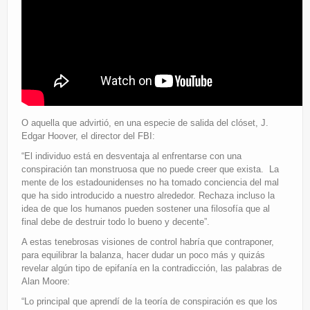
O aquella que advirtió, en una especie de salida del clóset, J.
Edgar Hoover, el director del FBI:
“El individuo está en desventaja al enfrentarse con una
conspiración tan monstruosa que no puede creer que exista. La
mente de los estadounidenses no ha tomado conciencia del mal
que ha sido introducido a nuestro alrededor. Rechaza incluso la
idea de que los humanos pueden sostener una filosofía que al
final debe de destruir todo lo bueno y decente”.
A estas tenebrosas visiones de control habría que contraponer,
para equilibrar la balanza, hacer dudar un poco más y quizás
revelar algún tipo de epifanía en la contradicción, las palabras de
Alan Moore:
“Lo principal que aprendí de la teoría de conspiración es que los