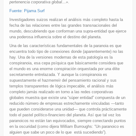
pertenencia corporativa global…»
.
Fuente: Pijama Surf
Investigadores suizos realizan el análisis más completo hasta la
fecha de las relaciones entre las grandes transnacionales del
mundo, descubriendo que conforman una supra-entidad que ejerce
una poderosa influencia sobre el destino del planeta.
Una de las características fundamentales de la paranoia es que
encuentra todo tipo de conexiones donde (aparentemente) no las
hay. Una de la versiones modernas de esta patología es la
conspiranoia, esa cepa psíquica que básicamente considera que
el mundo es una enorme conspiración orquestada por una élite
secretamente entrelazada. Y aunque la conspiranoia es
supuestamente el hazmerreír del pensamiento racional y sus
templos transparentes de lógica impecable, el análisis más
completo jamás realizado en torno a las redes corporativas
globales muestra que existe una “súper entidad” compuesta de un
reducido número de empresas estrechamente vinculadas —tanto
que pueden considerarse una unidad— que controla prácticamente
todo el pastel político-financiero del planeta. Así que tal vez los
paranoicos no están tan equivocados, siempre conectando puntos
en la oscuridad (como dijera William Burroughs: “Un paranoico es
alguien que sabe un poco de lo que está sucediendo”).