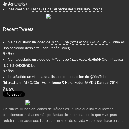
de dos mundos
jose coello
en
Keshava Bhat, el padre del Naturismo Tropical
Recent Tweets
Me ha gustado un vídeo de
@YouTube
(
https://t.co/0YkdSgCIw7
- Como es
una sociedad despierta - con Pepón Jover).
8 años
Me ha gustado un vídeo de
@YouTube
(
https://t.co/HzHIu5RCro
- Practica
la dieta cetogénica).
8 años
He añadido un vídeo a una lista de reproducción de
@YouTube
(
https://t.co/reAT3XJX5j
- Estas Tonne & Reka Fodor @ VDU Kaunas 2014
8 años
Un Nuevo Mundo en Manos de Héroes es un libro que invita al lector a
cuestionarse las bases más profundas de la realidad en la que vive, para
redefinir la imagen que tiene de sí mismo, de su vida y de lo que hace en ella.