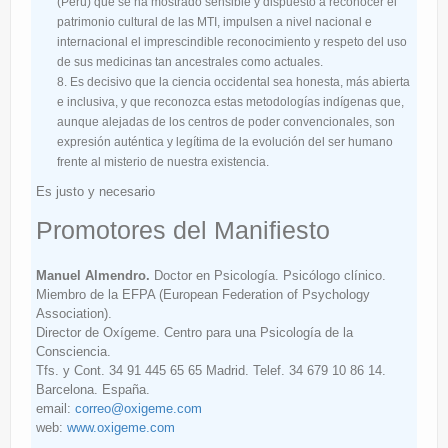
(Perú) que se ha mostrado sensible y dispuesto a reconocer el
patrimonio cultural de las MTI, impulsen a nivel nacional e
internacional el imprescindible reconocimiento y respeto del uso
de sus medicinas tan ancestrales como actuales.
Es decisivo que la ciencia occidental sea honesta, más abierta
e inclusiva, y que reconozca estas metodologías indígenas que,
aunque alejadas de los centros de poder convencionales, son
expresión auténtica y legítima de la evolución del ser humano
frente al misterio de nuestra existencia.
Es justo y necesario
Promotores del Manifiesto
Manuel Almendro.
Doctor en Psicología. Psicólogo clínico.
Miembro de la EFPA (European Federation of Psychology
Association).
Director de Oxígeme. Centro para una Psicología de la
Consciencia.
Tfs. y Cont. 34 91 445 65 65 Madrid. Telef. 34 679 10 86 14.
Barcelona. España.
email:
correo@oxigeme.com
web:
www.oxigeme.com