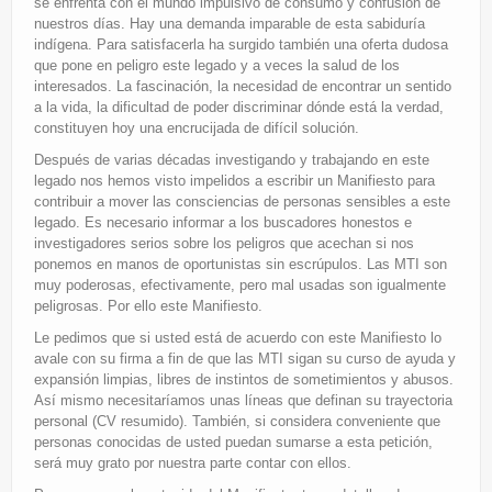
se enfrenta con el mundo impulsivo de consumo y confusión de
nuestros días. Hay una demanda imparable de esta sabiduría
indígena. Para satisfacerla ha surgido también una oferta dudosa
que pone en peligro este legado y a veces la salud de los
interesados. La fascinación, la necesidad de encontrar un sentido
a la vida, la dificultad de poder discriminar dónde está la verdad,
constituyen hoy una encrucijada de difícil solución.
Después de varias décadas investigando y trabajando en este
legado nos hemos visto impelidos a escribir un Manifiesto para
contribuir a mover las consciencias de personas sensibles a este
legado. Es necesario informar a los buscadores honestos e
investigadores serios sobre los peligros que acechan si nos
ponemos en manos de oportunistas sin escrúpulos. Las MTI son
muy poderosas, efectivamente, pero mal usadas son igualmente
peligrosas. Por ello este Manifiesto.
Le pedimos que si usted está de acuerdo con este Manifiesto lo
avale con su firma a fin de que las MTI sigan su curso de ayuda y
expansión limpias, libres de instintos de sometimientos y abusos.
Así mismo necesitaríamos unas líneas que definan su trayectoria
personal (CV resumido). También, si considera conveniente que
personas conocidas de usted puedan sumarse a esta petición,
será muy grato por nuestra parte contar con ellos.