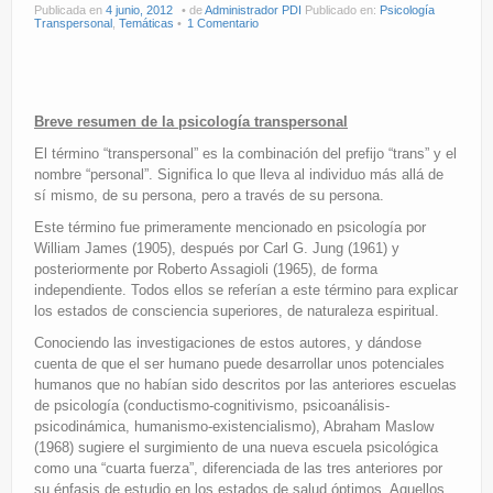
Publicada en
4 junio, 2012
de
Administrador PDI
Publicado en:
Psicología
Transpersonal
,
Temáticas
1 Comentario
Breve resumen de la psicología transpersonal
El término “transpersonal” es la combinación del prefijo “trans” y el
nombre “personal”. Significa lo que lleva al individuo más allá de
sí mismo, de su persona, pero a través de su persona.
Este término fue primeramente mencionado en psicología por
William James (1905), después por Carl G. Jung (1961) y
posteriormente por Roberto Assagioli (1965), de forma
independiente. Todos ellos se referían a este término para explicar
los estados de consciencia superiores, de naturaleza espiritual.
Conociendo las investigaciones de estos autores, y dándose
cuenta de que el ser humano puede desarrollar unos potenciales
humanos que no habían sido descritos por las anteriores escuelas
de psicología (conductismo-cognitivismo, psicoanálisis-
psicodinámica, humanismo-existencialismo), Abraham Maslow
(1968) sugiere el surgimiento de una nueva escuela psicológica
como una “cuarta fuerza”, diferenciada de las tres anteriores por
su énfasis de estudio en los estados de salud óptimos. Aquellos