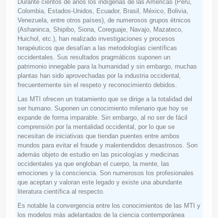
Durante cientos de años los indígenas de las Américas (Perú,
Colombia, Estados-Unidos, Ecuador, Brasil, México, Bolivia,
Venezuela, entre otros países), de numerosos grupos étnicos
(Ashaninca, Shipibo, Siona, Coreguaje, Navajo, Mazateco,
Huichol, etc.), han realizado investigaciones y procesos
terapéuticos que desafían a las metodologías científicas
occidentales. Sus resultados pragmáticos suponen un
patrimonio innegable para la humanidad y sin embargo, muchas
plantas han sido aprovechadas por la industria occidental,
frecuentemente sin el respeto y reconocimiento debidos.
Las MTI ofrecen un tratamiento que se dirige a la totalidad del
ser humano. Suponen un conocimiento milenario que hoy se
expande de forma imparable. Sin embargo, al no ser de fácil
comprensión por la mentalidad occidental, por lo que se
necesitan de iniciativas que tiendan puentes entre ambos
mundos para evitar el fraude y malentendidos desastrosos. Son
además objeto de estudio en las psicologías y medicinas
occidentales ya que engloban el cuerpo, la mente, las
emociones y la consciencia. Son numerosos los profesionales
que aceptan y valoran este legado y existe una abundante
literatura científica al respecto.
Es notable la convergencia entre los conocimientos de las MTI y
los modelos más adelantados de la ciencia contemporánea