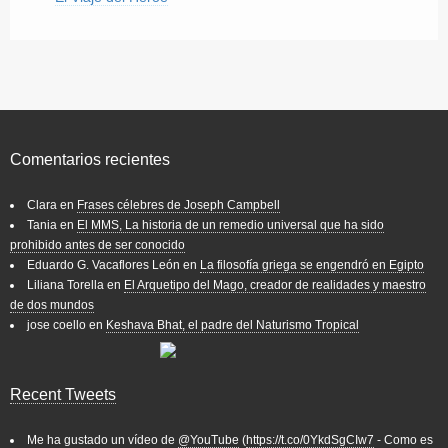
Comentarios recientes
Clara
en
Frases célebres de Joseph Campbell
Tania
en
El MMS, La historia de un remedio universal que ha sido
prohibido antes de ser conocido
Eduardo G. Vacaflores León
en
La filosofía griega se engendró en Egipto
Liliana Torella
en
El Arquetipo del Mago, creador de realidades y maestro
de dos mundos
jose coello
en
Keshava Bhat, el padre del Naturismo Tropical
Recent Tweets
Me ha gustado un vídeo de
@YouTube
(
https://t.co/0YkdSgCIw7
- Como es