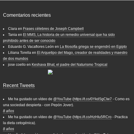
Comentarios recientes
Clara
en
Frases célebres de Joseph Campbell
Tania
en
El MMS, La historia de un remedio universal que ha sido
prohibido antes de ser conocido
Eduardo G. Vacaflores León
en
La filosofía griega se engendró en Egipto
Liliana Torella
en
El Arquetipo del Mago, creador de realidades y maestro
de dos mundos
jose coello
en
Keshava Bhat, el padre del Naturismo Tropical
Recent Tweets
Me ha gustado un vídeo de
@YouTube
(
https://t.co/0YkdSgCIw7
- Como es
una sociedad despierta - con Pepón Jover).
8 años
Me ha gustado un vídeo de
@YouTube
(
https://t.co/HzHIu5RCro
- Practica
la dieta cetogénica).
8 años