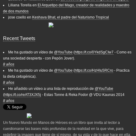
Liliana Torella
en
El Arquetipo del Mago, creador de realidades y maestro
de dos mundos
jose coello
en
Keshava Bhat, el padre del Naturismo Tropical
Recent Tweets
Me ha gustado un vídeo de
@YouTube
(
https://t.co/0YkdSgCIw7
- Como es
una sociedad despierta - con Pepón Jover).
8 años
Me ha gustado un vídeo de
@YouTube
(
https://t.co/HzHIu5RCro
- Practica
la dieta cetogénica).
8 años
He añadido un vídeo a una lista de reproducción de
@YouTube
(
https://t.co/reAT3XJX5j
- Estas Tonne & Reka Fodor @ VDU Kaunas 2014
8 años
Un Nuevo Mundo en Manos de Héroes es un libro que invita al lector a
cuestionarse las bases más profundas de la realidad en la que vive, para
redefinir la imagen que tiene de sí mismo, de su vida y de lo que hace en ella.