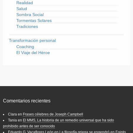
Realidad
Salud
Sombra Social
Tormentas Solares
Tradiciones
Transformación personal
Coaching
El Viaje del Héroe
Comentarios recientes
Clara
en
Frases célebres de Joseph Campbell
Tania
en
El MMS, La historia de un remedio universal que ha sido
prohibido antes de ser conocido
Eduardo G. Vacaflores León
en
La filosofía griega se engendró en Egipto