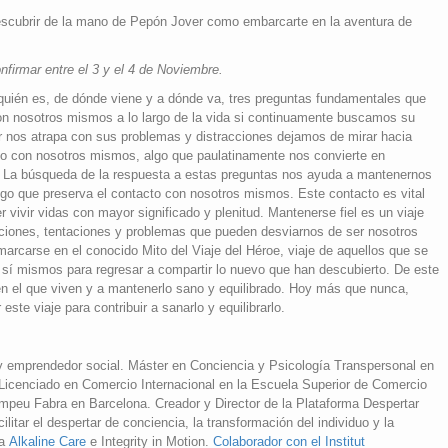
scubrir de la mano de Pepón Jover como embarcarte en la aventura de
onfirmar entre el 3 y el 4 de Noviembre.
uién es, de dónde viene y a dónde va, tres preguntas fundamentales que
n nosotros mismos a lo largo de la vida si continuamente buscamos su
r nos atrapa con sus problemas y distracciones dejamos de mirar hacia
o con nosotros mismos, algo que paulatinamente nos convierte en
s. La búsqueda de la respuesta a estas preguntas nos ayuda a mantenernos
algo que preserva el contacto con nosotros mismos. Este contacto es vital
 vivir vidas con mayor significado y plenitud. Mantenerse fiel es un viaje
ciones, tentaciones y problemas que pueden desviarnos de ser nosotros
rcarse en el conocido Mito del Viaje del Héroe, viaje de aquellos que se
 sí mismos para regresar a compartir lo nuevo que han descubierto. De este
n el que viven y a mantenerlo sano y equilibrado. Hoy más que nunca,
ste viaje para contribuir a sanarlo y equilibrarlo.
y emprendedor social. Máster en Conciencia y Psicología Transpersonal en
 Licenciado en Comercio Internacional en la Escuela Superior de Comercio
Pompeu Fabra en Barcelona. Creador y Director de la Plataforma Despertar
cilitar el despertar de conciencia, la transformación del individuo y la
sa
Alkaline Care
e Integrity in Motion.
Colaborador con el Institut