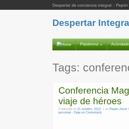
Despertar de conciencia integral :: Pepón
Despertar Integra
Plataforma
Actividad
Tags:
conferen
Conferencia Magi
viaje de héroes
Publicada en
21 octubre, 2012
de
Pepón Jover
personal
Deja un Comentario