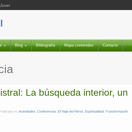
 Jover
l
es
Blog
Bibliografía
Mapa contenidos
Contacto
cia
stral: La búsqueda interior, un
Publicado en:
Actividades
,
Conferencias
,
El Viaje del Héroe
,
Espiritualidad
,
Transformación