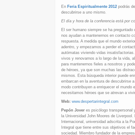
En
Feria Espiritualmente 2012
podrás de
descubrirse a uno mismo.
El día y hora de la conferencia está por c
El ser humano siempre se ha preguntado q
nos ayudan a mantenernos en contacto co
respuesta. A medida que el mundo exterio
adentro, y empezamos a perder el contact
autómatas viviendo vidas insatisfactoria
vivos y renovarnos a lo largo de la vida, 
para mantenernos fieles a nosotros y poder
de héroes, ya que son muchas las distrac
mismos. Esta búsqueda interior puede enma
embarcan en la aventura de descubrirse a
modo contribuyen a enriquecer el mundo e
necesitamos héroes que se atrevan a vivir e
Web:
www.despertarintegral.com
Pepón Jover
es psicólogo transpersonal 
la Universidad John Moores de Liverpool.
Internacional, universidad adscrita a la 
Integral que tiene entre sus objetivos el fa
sociedad. Miembro fundador de la empre