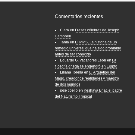
Comentarios recientes
Clara
en
Frases célebres de Joseph
Campbell
Tania
en
El MMS, La historia de un
remedio universal que ha sido prohibido
antes de ser conocido
Eduardo G. Vacaflores León
en
La
filosofía griega se engendró en Egipto
Liliana Torella
en
El Arquetipo del
Mago, creador de realidades y maestro
de dos mundos
jose coello
en
Keshava Bhat, el padre
del Naturismo Tropical