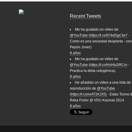
Recent Tweets
Me ha gustado un vídeo de
@YouTube
(
https://t.co/0YkdSgCIw7
-
Como es una sociedad despierta - con
Pepón Jover).
8 años
Me ha gustado un vídeo de
@YouTube
(
https://t.co/HzHIu5RCro
-
Practica la dieta cetogénica).
8 años
He añadido un vídeo a una lista de
reproducción de
@YouTube
(
https://t.co/reAT3XJX5j
- Estas Tonne 
Reka Fodor @ VDU Kaunas 2014
8 años